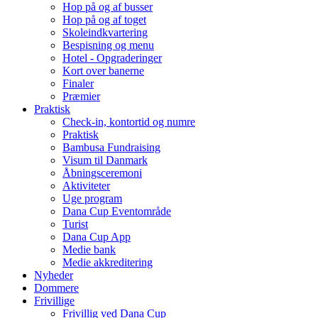
Hop på og af busser
Hop på og af toget
Skoleindkvartering
Bespisning og menu
Hotel - Opgraderinger
Kort over banerne
Finaler
Præmier
Praktisk
Check-in, kontortid og numre
Praktisk
Bambusa Fundraising
Visum til Danmark
Åbningsceremoni
Aktiviteter
Uge program
Dana Cup Eventområde
Turist
Dana Cup App
Medie bank
Medie akkreditering
Nyheder
Dommere
Frivillige
Frivillig ved Dana Cup