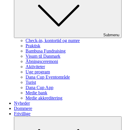
Submenu
Check-in, kontortid og numre
Praktisk
Bambusa Fundraising
Visum til Danmark
Åbningsceremoni
Aktiviteter
Uge program
Dana Cup Eventområde
Turist
Dana Cup App
Medie bank
Medie akkreditering
Nyheder
Dommere
Frivillige