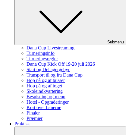
Submenu
Dana Cup Livestreaming
Turneringsinfo
Turneringsregler
Dana Cup Kick Off 19-20 juli 2026
Start og Deltagergebyr
Transport til og fra Dana Cup
Hop på og af busser
Hop på og af toget
Skoleindkvartering
Bespisning og menu
Hotel - Opgraderinger
Kort over banerne
Finaler
Præmier
Praktisk