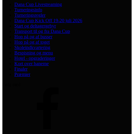
Dana Cup Livestreaming
Turneringsinfo
Turneringsregler
Dana Cup Kick Off 19-20 juli 2026
Start og deltagergebyr
Transport til og fra Dana Cup
Hop på og af busser
Hop på og af toget
Skoleindkvartering
Bespisning og menu
Hotel - opgraderinger
Kort over banerne
Finaler
Præmier
Følg med