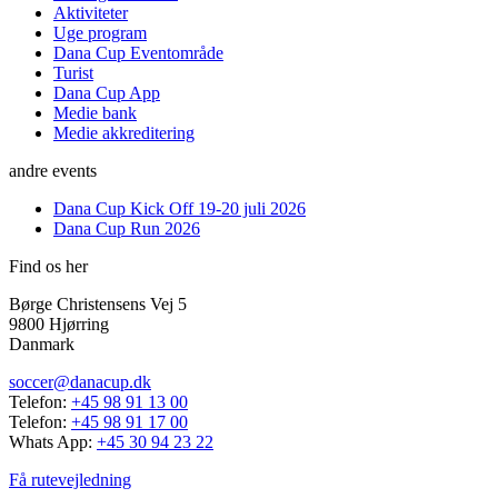
Aktiviteter
Uge program
Dana Cup Eventområde
Turist
Dana Cup App
Medie bank
Medie akkreditering
andre events
Dana Cup Kick Off 19-20 juli 2026
Dana Cup Run 2026
Find os her
Børge Christensens Vej 5
9800 Hjørring
Danmark
soccer@danacup.dk
Telefon:
+45 98 91 13 00
Telefon:
+45 98 91 17 00
Whats App:
+45 30 94 23 22
Få rutevejledning