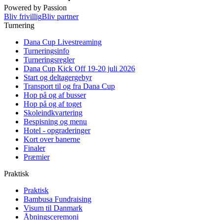
Powered by Passion
Bliv frivillig
Bliv partner
Turnering
Dana Cup Livestreaming
Turneringsinfo
Turneringsregler
Dana Cup Kick Off 19-20 juli 2026
Start og deltagergebyr
Transport til og fra Dana Cup
Hop på og af busser
Hop på og af toget
Skoleindkvartering
Bespisning og menu
Hotel - opgraderinger
Kort over banerne
Finaler
Præmier
Praktisk
Praktisk
Bambusa Fundraising
Visum til Danmark
Åbningsceremoni