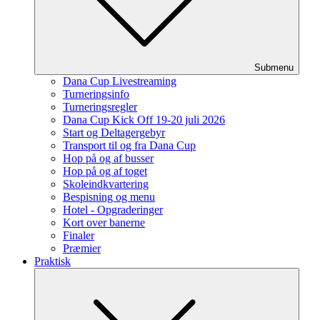
Submenu
Dana Cup Livestreaming
Turneringsinfo
Turneringsregler
Dana Cup Kick Off 19-20 juli 2026
Start og Deltagergebyr
Transport til og fra Dana Cup
Hop på og af busser
Hop på og af toget
Skoleindkvartering
Bespisning og menu
Hotel - Opgraderinger
Kort over banerne
Finaler
Præmier
Praktisk