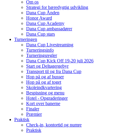
Om os
Strategi for bæredygtig udvikling
Dana Cup Ånden
Honor Award
Dana Cup Academy
Dana Cup ambassadører
Dana Cup stars
Turneringen
Dana Cup Livestreaming
Turneringsinfo
Turneringsregler
Dana Cup Kick Off 19-20 juli 2026
Start og Deltagergebyr
Transport til og fra Dana Cup
Hop på og af busser
Hop på og af toget
Skoleindkvartering
Bespisning og menu
Hotel - Opgraderinger
Kort over banerne
Finaler
Præmier
Praktisk
Check-in, kontortid og numre
Praktisk