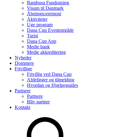
Bambusa Fundraising
Visum til Danmark
Åbningsceremoni
Aktiviteter
Uge program
Dana Cup Eventområde
Turist
Dana Cup App
Medie bank
Medie akkreditering
Nyheder
Dommere
Frivillige
Frivillig ved Dana Cup
Afdelinger og tilmelding
Hvordan og Hjælpeguides
Partnere
Partnere
Bliv partner
Kontakt