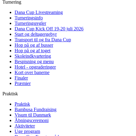
Turnering
Dana Cup Livestreaming
Turneringsinfo
Turneringsregler
Dana Cup Kick Off 19-20 juli 2026
Start og deltagergebyr
Transport til og fra Dana Cup
Hop på og af busser
Hop på og af toget
Skoleindkvartering
Bespisning og menu
Hotel - opgraderinger
Kort over banerne
Finaler
Præmier
Praktisk
Praktisk
Bambusa Fundraising
Visum til Danmark
Åbningsceremoni
Aktiviteter
Uge program