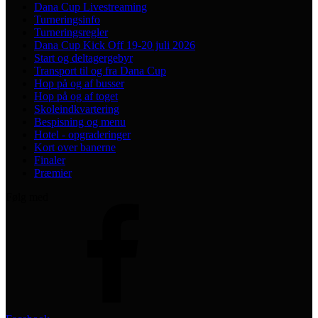
Dana Cup Livestreaming
Turneringsinfo
Turneringsregler
Dana Cup Kick Off 19-20 juli 2026
Start og deltagergebyr
Transport til og fra Dana Cup
Hop på og af busser
Hop på og af toget
Skoleindkvartering
Bespisning og menu
Hotel - opgraderinger
Kort over banerne
Finaler
Præmier
Følg med