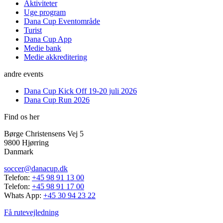
Aktiviteter
Uge program
Dana Cup Eventområde
Turist
Dana Cup App
Medie bank
Medie akkreditering
andre events
Dana Cup Kick Off 19-20 juli 2026
Dana Cup Run 2026
Find os her
Børge Christensens Vej 5
9800 Hjørring
Danmark
soccer@danacup.dk
Telefon:
+45 98 91 13 00
Telefon:
+45 98 91 17 00
Whats App:
+45 30 94 23 22
Få rutevejledning