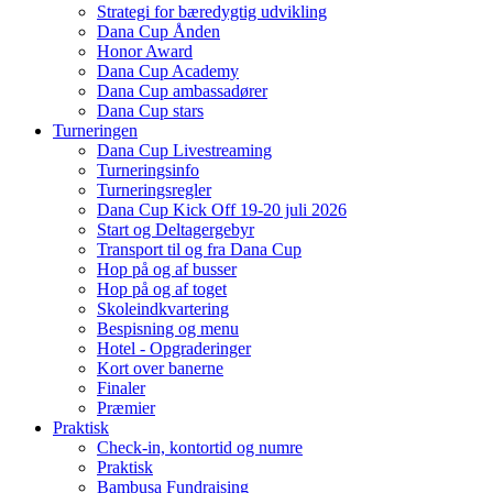
Strategi for bæredygtig udvikling
Dana Cup Ånden
Honor Award
Dana Cup Academy
Dana Cup ambassadører
Dana Cup stars
Turneringen
Dana Cup Livestreaming
Turneringsinfo
Turneringsregler
Dana Cup Kick Off 19-20 juli 2026
Start og Deltagergebyr
Transport til og fra Dana Cup
Hop på og af busser
Hop på og af toget
Skoleindkvartering
Bespisning og menu
Hotel - Opgraderinger
Kort over banerne
Finaler
Præmier
Praktisk
Check-in, kontortid og numre
Praktisk
Bambusa Fundraising