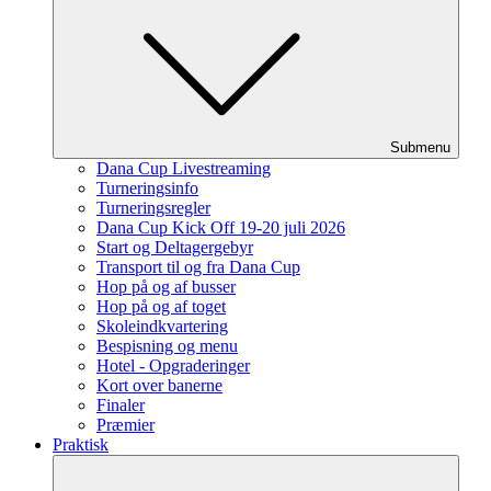
Submenu
Dana Cup Livestreaming
Turneringsinfo
Turneringsregler
Dana Cup Kick Off 19-20 juli 2026
Start og Deltagergebyr
Transport til og fra Dana Cup
Hop på og af busser
Hop på og af toget
Skoleindkvartering
Bespisning og menu
Hotel - Opgraderinger
Kort over banerne
Finaler
Præmier
Praktisk