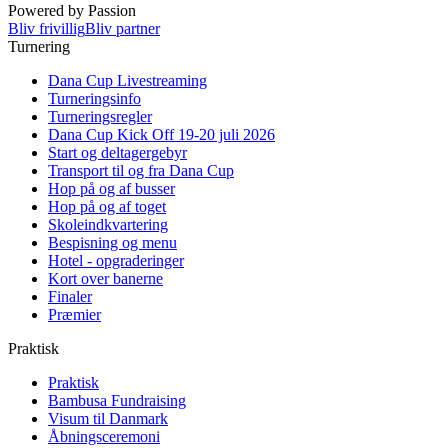
Powered by Passion
Bliv frivillig
Bliv partner
Turnering
Dana Cup Livestreaming
Turneringsinfo
Turneringsregler
Dana Cup Kick Off 19-20 juli 2026
Start og deltagergebyr
Transport til og fra Dana Cup
Hop på og af busser
Hop på og af toget
Skoleindkvartering
Bespisning og menu
Hotel - opgraderinger
Kort over banerne
Finaler
Præmier
Praktisk
Praktisk
Bambusa Fundraising
Visum til Danmark
Åbningsceremoni