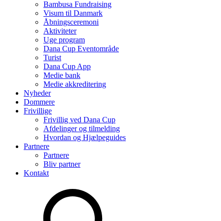
Bambusa Fundraising
Visum til Danmark
Åbningsceremoni
Aktiviteter
Uge program
Dana Cup Eventområde
Turist
Dana Cup App
Medie bank
Medie akkreditering
Nyheder
Dommere
Frivillige
Frivillig ved Dana Cup
Afdelinger og tilmelding
Hvordan og Hjælpeguides
Partnere
Partnere
Bliv partner
Kontakt