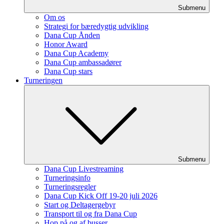
Submenu
Om os
Strategi for bæredygtig udvikling
Dana Cup Ånden
Honor Award
Dana Cup Academy
Dana Cup ambassadører
Dana Cup stars
Turneringen
Submenu
Dana Cup Livestreaming
Turneringsinfo
Turneringsregler
Dana Cup Kick Off 19-20 juli 2026
Start og Deltagergebyr
Transport til og fra Dana Cup
Hop på og af busser