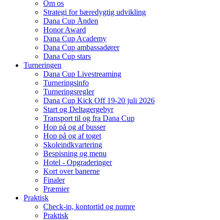
Om os
Strategi for bæredygtig udvikling
Dana Cup Ånden
Honor Award
Dana Cup Academy
Dana Cup ambassadører
Dana Cup stars
Turneringen
Dana Cup Livestreaming
Turneringsinfo
Turneringsregler
Dana Cup Kick Off 19-20 juli 2026
Start og Deltagergebyr
Transport til og fra Dana Cup
Hop på og af busser
Hop på og af toget
Skoleindkvartering
Bespisning og menu
Hotel - Opgraderinger
Kort over banerne
Finaler
Præmier
Praktisk
Check-in, kontortid og numre
Praktisk