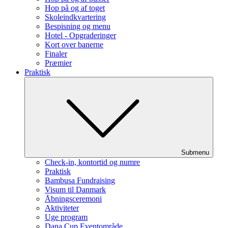
Hop på og af toget
Skoleindkvartering
Bespisning og menu
Hotel - Opgraderinger
Kort over banerne
Finaler
Præmier
Praktisk
Submenu
Check-in, kontortid og numre
Praktisk
Bambusa Fundraising
Visum til Danmark
Åbningsceremoni
Aktiviteter
Uge program
Dana Cup Eventområde