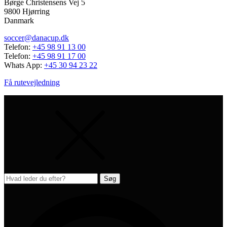
Børge Christensens Vej 5
9800 Hjørring
Danmark
soccer@danacup.dk
Telefon:
+45 98 91 13 00
Telefon:
+45 98 91 17 00
Whats App:
+45 30 94 23 22
Få rutevejledning