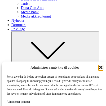
Turist
Dana Cup App
Medie bank
Medie akkreditering
Nyheder
Dommere
Frivillige
Submenu
Administrer samtykke til cookies
Frivillig ved Dana Cup
Afdelinger og tilmelding
For at give dig de bedste oplevelser bruger vi teknologier som cookies til at gemme
Hvordan og Hjælpeguides
og/eller få adgang til enhedsoplysninger. Hvis du giver dit samtykke til disse
Partnere
teknologier, kan vi behandle data som f.eks. browsingadfærd eller unikke ID'er på
dette websted. Hvis du ikke giver dit samtykke eller trækker dit samtykke tilbage, kan
det have en negativ indvirkning på visse funktioner og egenskaber.
Administrer tjenester