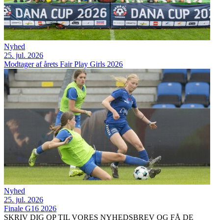
Nyhed
25. jul. 2026
Modtager af årets Fair Play Girls 2026
Nyhed
25. jul. 2026
Finale G16 2026
SKRIV DIG OP TIL VORES NYHEDSBREV OG FÅ DE