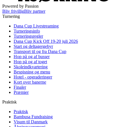
Powered by Passion
Bliv frivillig
Bliv partner
Turnering
Dana Cup Livestreaming
Turneringsinfo
Turneringsregler
Dana Cup Kick Off 19-20 juli 2026
Start og deltagergebyr
Transport til og fra Dana Cup
Hop på og af busser
Hop på og af toget
Skoleindkvartering
Bespisning og menu
Hotel - opgraderinger
Kort over banerne
Finaler
Præmier
Praktisk
Praktisk
Bambusa Fundraising
Visum til Danmark
Åbningsceremoni