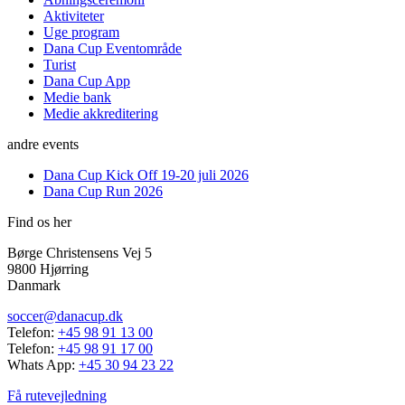
Aktiviteter
Uge program
Dana Cup Eventområde
Turist
Dana Cup App
Medie bank
Medie akkreditering
andre events
Dana Cup Kick Off 19-20 juli 2026
Dana Cup Run 2026
Find os her
Børge Christensens Vej 5
9800 Hjørring
Danmark
soccer@danacup.dk
Telefon:
+45 98 91 13 00
Telefon:
+45 98 91 17 00
Whats App:
+45 30 94 23 22
Få rutevejledning