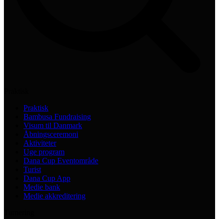
Praktisk
Praktisk
Bambusa Fundraising
Visum til Danmark
Åbningsceremoni
Aktiviteter
Uge program
Dana Cup Eventområde
Turist
Dana Cup App
Medie bank
Medie akkreditering
Turnering