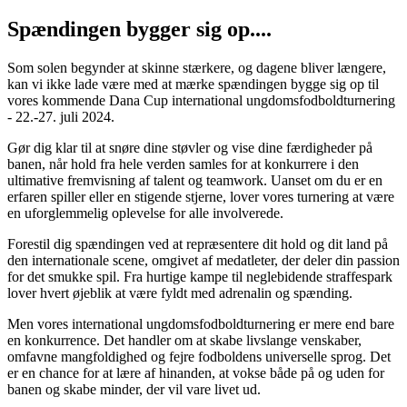
Spændingen bygger sig op....
Som solen begynder at skinne stærkere, og dagene bliver længere,
kan vi ikke lade være med at mærke spændingen bygge sig op til
vores kommende Dana Cup international ungdomsfodboldturnering
- 22.-27. juli 2024.
Gør dig klar til at snøre dine støvler og vise dine færdigheder på
banen, når hold fra hele verden samles for at konkurrere i den
ultimative fremvisning af talent og teamwork. Uanset om du er en
erfaren spiller eller en stigende stjerne, lover vores turnering at være
en uforglemmelig oplevelse for alle involverede.
Forestil dig spændingen ved at repræsentere dit hold og dit land på
den internationale scene, omgivet af medatleter, der deler din passion
for det smukke spil. Fra hurtige kampe til neglebidende straffespark
lover hvert øjeblik at være fyldt med adrenalin og spænding.
Men vores international ungdomsfodboldturnering er mere end bare
en konkurrence. Det handler om at skabe livslange venskaber,
omfavne mangfoldighed og fejre fodboldens universelle sprog. Det
er en chance for at lære af hinanden, at vokse både på og uden for
banen og skabe minder, der vil vare livet ud.