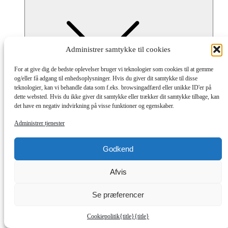
Administrer samtykke til cookies
For at give dig de bedste oplevelser bruger vi teknologier som cookies til at gemme
Submenu
og/eller få adgang til enhedsoplysninger. Hvis du giver dit samtykke til disse
Dana Cup Livestreaming
teknologier, kan vi behandle data som f.eks. browsingadfærd eller unikke ID'er på
Turneringsinfo
dette websted. Hvis du ikke giver dit samtykke eller trækker dit samtykke tilbage, kan
Turneringsregler
det have en negativ indvirkning på visse funktioner og egenskaber.
Dana Cup Kick Off 19-20 juli 2026
Start og Deltagergebyr
Administrer tjenester
Transport til og fra Dana Cup
Hop på og af busser
Hop på og af toget
Godkend
Skoleindkvartering
Bespisning og menu
Afvis
Hotel - Opgraderinger
Kort over banerne
Finaler
Se præferencer
Præmier
Praktisk
Cookiepolitik
{title}
{title}