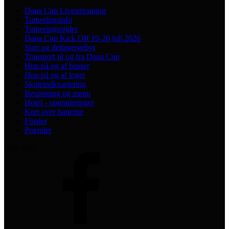
Dana Cup Livestreaming
Turneringsinfo
Turneringsregler
Dana Cup Kick Off 19-20 juli 2026
Start og deltagergebyr
Transport til og fra Dana Cup
Hop på og af busser
Hop på og af toget
Skoleindkvartering
Bespisning og menu
Hotel - opgraderinger
Kort over banerne
Finaler
Præmier
Følg med