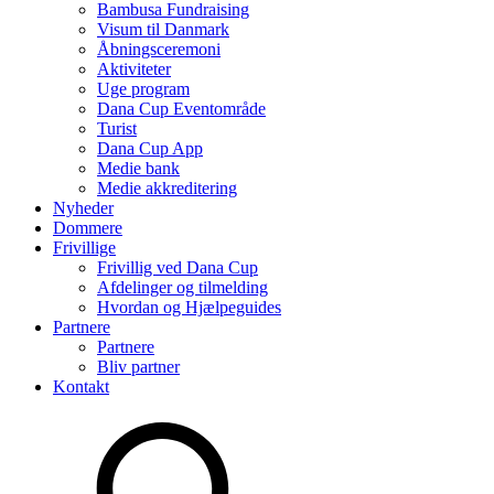
Bambusa Fundraising
Visum til Danmark
Åbningsceremoni
Aktiviteter
Uge program
Dana Cup Eventområde
Turist
Dana Cup App
Medie bank
Medie akkreditering
Nyheder
Dommere
Frivillige
Frivillig ved Dana Cup
Afdelinger og tilmelding
Hvordan og Hjælpeguides
Partnere
Partnere
Bliv partner
Kontakt