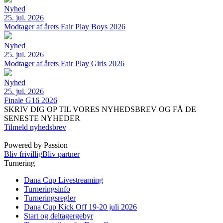
Nyhed
25. jul. 2026
Modtager af årets Fair Play Boys 2026
Nyhed
25. jul. 2026
Modtager af årets Fair Play Girls 2026
Nyhed
25. jul. 2026
Finale G16 2026
SKRIV DIG OP TIL VORES NYHEDSBREV OG FÅ DE
SENESTE NYHEDER
Tilmeld nyhedsbrev
Powered by Passion
Bliv frivillig
Bliv partner
Turnering
Dana Cup Livestreaming
Turneringsinfo
Turneringsregler
Dana Cup Kick Off 19-20 juli 2026
Start og deltagergebyr