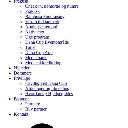
Praktisk
Check-in, kontortid og numre
Praktisk
Bambusa Fundraising
Visum til Danmark
Åbningsceremoni
Aktiviteter
Uge program
Dana Cup Eventområde
Turist
Dana Cup App
Medie bank
Medie akkreditering
Nyheder
Dommere
Frivillige
Frivillig ved Dana Cup
Afdelinger og tilmelding
Hvordan og Hjælpeguides
Partnere
Partnere
Bliv partner
Kontakt