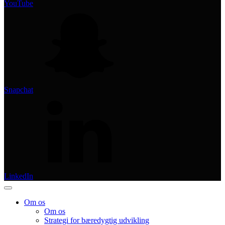
YouTube
Snapchat
LinkedIn
Om os
Om os
Strategi for bæredygtig udvikling