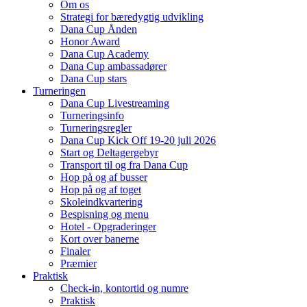
Om os
Strategi for bæredygtig udvikling
Dana Cup Ånden
Honor Award
Dana Cup Academy
Dana Cup ambassadører
Dana Cup stars
Turneringen
Dana Cup Livestreaming
Turneringsinfo
Turneringsregler
Dana Cup Kick Off 19-20 juli 2026
Start og Deltagergebyr
Transport til og fra Dana Cup
Hop på og af busser
Hop på og af toget
Skoleindkvartering
Bespisning og menu
Hotel - Opgraderinger
Kort over banerne
Finaler
Præmier
Praktisk
Check-in, kontortid og numre
Praktisk