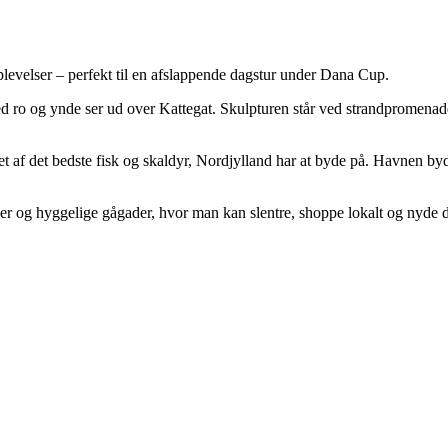
evelser – perfekt til en afslappende dagstur under Dana Cup.
 og ynde ser ud over Kattegat. Skulpturen står ved strandpromenaden og
t af det bedste fisk og skaldyr, Nordjylland har at byde på. Havnen byde
 og hyggelige gågader, hvor man kan slentre, shoppe lokalt og nyde de