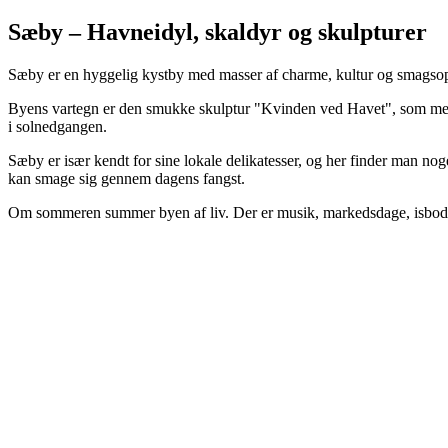
Sæby – Havneidyl, skaldyr og skulpturer
Sæby er en hyggelig kystby med masser af charme, kultur og smagsopl
Byens vartegn er den smukke skulptur "Kvinden ved Havet", som med ro
i solnedgangen.
Sæby er især kendt for sine lokale delikatesser, og her finder man noge
kan smage sig gennem dagens fangst.
Om sommeren summer byen af liv. Der er musik, markedsdage, isboder