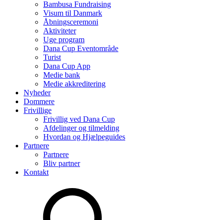
Bambusa Fundraising
Visum til Danmark
Åbningsceremoni
Aktiviteter
Uge program
Dana Cup Eventområde
Turist
Dana Cup App
Medie bank
Medie akkreditering
Nyheder
Dommere
Frivillige
Frivillig ved Dana Cup
Afdelinger og tilmelding
Hvordan og Hjælpeguides
Partnere
Partnere
Bliv partner
Kontakt