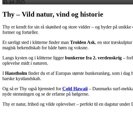
03. jul 2025
Thy – Vild natur, vind og historie
Thy er kendt for sin rå skønhed og store vidder – og byder på unikke
former og fortæller.
Et særligt sted i klitterne finder man
Trolden Ask
, en stor træskulpt
magisk bekendtskab for både børn og voksne.
Langs kysten og i klitterne ligger
bunkerne fra 2. verdenskrig
– for
oplevelse midt i naturen.
I
Hanstholm
finder du et af Europas største bunkeranlæg, som i dag 
barske kystlandskab.
Og så er Thy også hjemsted for
Cold Hawaii
– Danmarks surf-mekka. 
nyde stemningen og se de erfarne på bølgerne.
Thy er natur, frihed og vilde oplevelser – perfekt til en dagstur under