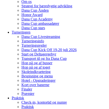
Om os
Strategi for bæredygtig udvikling
Dana Cup Ånden
Honor Award
Dana Cup Academy
Dana Cup ambassadører
Dana Cup stars
Turneringen
Dana Cup Livestreaming
Turneringsinfo
Turneringsregler
Dana Cup Kick Off 19-20 juli 2026
Start og Deltagergebyr
Transport til og fra Dana Cup
Hop på og af busser
Hop på og af toget
Skoleindkvartering
Bespisning og menu
Hotel - Opgraderinger
Kort over banerne
Finaler
Præmier
Praktisk
Check-in, kontortid og numre
Praktisk