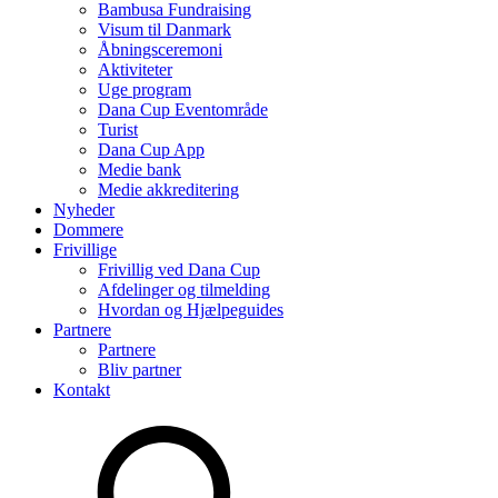
Bambusa Fundraising
Visum til Danmark
Åbningsceremoni
Aktiviteter
Uge program
Dana Cup Eventområde
Turist
Dana Cup App
Medie bank
Medie akkreditering
Nyheder
Dommere
Frivillige
Frivillig ved Dana Cup
Afdelinger og tilmelding
Hvordan og Hjælpeguides
Partnere
Partnere
Bliv partner
Kontakt