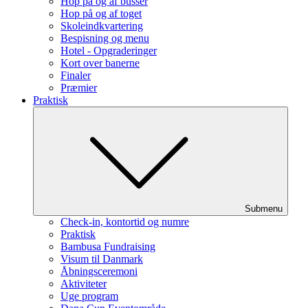
Hop på og af busser
Hop på og af toget
Skoleindkvartering
Bespisning og menu
Hotel - Opgraderinger
Kort over banerne
Finaler
Præmier
Praktisk
Submenu
Check-in, kontortid og numre
Praktisk
Bambusa Fundraising
Visum til Danmark
Åbningsceremoni
Aktiviteter
Uge program