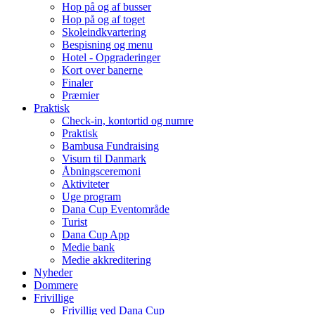
Hop på og af busser
Hop på og af toget
Skoleindkvartering
Bespisning og menu
Hotel - Opgraderinger
Kort over banerne
Finaler
Præmier
Praktisk
Check-in, kontortid og numre
Praktisk
Bambusa Fundraising
Visum til Danmark
Åbningsceremoni
Aktiviteter
Uge program
Dana Cup Eventområde
Turist
Dana Cup App
Medie bank
Medie akkreditering
Nyheder
Dommere
Frivillige
Frivillig ved Dana Cup