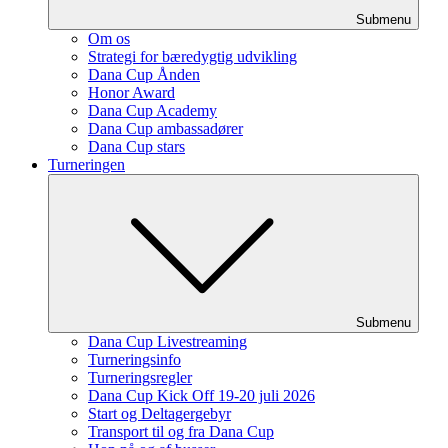
Submenu
Om os
Strategi for bæredygtig udvikling
Dana Cup Ånden
Honor Award
Dana Cup Academy
Dana Cup ambassadører
Dana Cup stars
Turneringen
Submenu
Dana Cup Livestreaming
Turneringsinfo
Turneringsregler
Dana Cup Kick Off 19-20 juli 2026
Start og Deltagergebyr
Transport til og fra Dana Cup