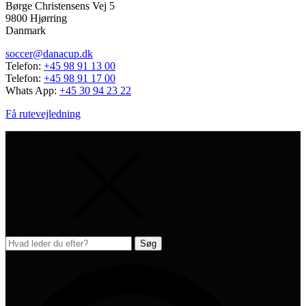
Børge Christensens Vej 5
9800 Hjørring
Danmark
soccer@danacup.dk
Telefon:
+45 98 91 13 00
Telefon:
+45 98 91 17 00
Whats App:
+45 30 94 23 22
Få rutevejledning