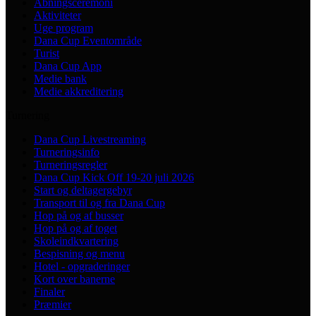
Åbningsceremoni
Aktiviteter
Uge program
Dana Cup Eventområde
Turist
Dana Cup App
Medie bank
Medie akkreditering
Turnering
Dana Cup Livestreaming
Turneringsinfo
Turneringsregler
Dana Cup Kick Off 19-20 juli 2026
Start og deltagergebyr
Transport til og fra Dana Cup
Hop på og af busser
Hop på og af toget
Skoleindkvartering
Bespisning og menu
Hotel - opgraderinger
Kort over banerne
Finaler
Præmier