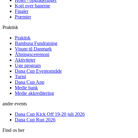
Hotel - opgraderinger
Kort over banerne
Finaler
Præmier
Praktisk
Praktisk
Bambusa Fundraising
Visum til Danmark
Åbningsceremoni
Aktiviteter
Uge program
Dana Cup Eventområde
Turist
Dana Cup App
Medie bank
Medie akkreditering
andre events
Dana Cup Kick Off 19-20 juli 2026
Dana Cup Run 2026
Find os her