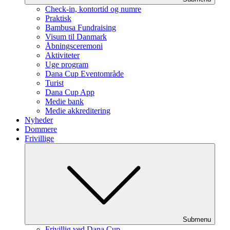
Check-in, kontortid og numre
Praktisk
Bambusa Fundraising
Visum til Danmark
Åbningsceremoni
Aktiviteter
Uge program
Dana Cup Eventområde
Turist
Dana Cup App
Medie bank
Medie akkreditering
Nyheder
Dommere
Frivillige
Submenu
Frivillig ved Dana Cup