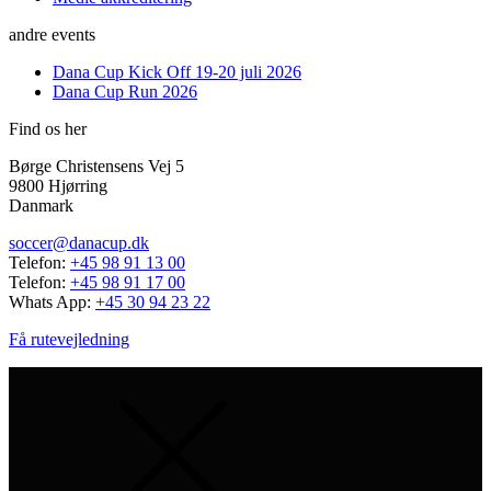
andre events
Dana Cup Kick Off 19-20 juli 2026
Dana Cup Run 2026
Find os her
Børge Christensens Vej 5
9800 Hjørring
Danmark
soccer@danacup.dk
Telefon:
+45 98 91 13 00
Telefon:
+45 98 91 17 00
Whats App:
+45 30 94 23 22
Få rutevejledning