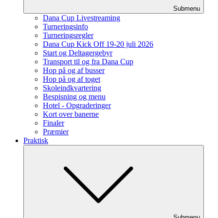
Submenu
Dana Cup Livestreaming
Turneringsinfo
Turneringsregler
Dana Cup Kick Off 19-20 juli 2026
Start og Deltagergebyr
Transport til og fra Dana Cup
Hop på og af busser
Hop på og af toget
Skoleindkvartering
Bespisning og menu
Hotel - Opgraderinger
Kort over banerne
Finaler
Præmier
Praktisk
Submenu