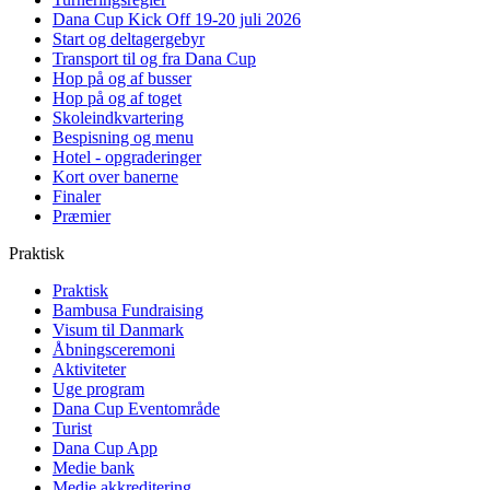
Dana Cup Kick Off 19-20 juli 2026
Start og deltagergebyr
Transport til og fra Dana Cup
Hop på og af busser
Hop på og af toget
Skoleindkvartering
Bespisning og menu
Hotel - opgraderinger
Kort over banerne
Finaler
Præmier
Praktisk
Praktisk
Bambusa Fundraising
Visum til Danmark
Åbningsceremoni
Aktiviteter
Uge program
Dana Cup Eventområde
Turist
Dana Cup App
Medie bank
Medie akkreditering