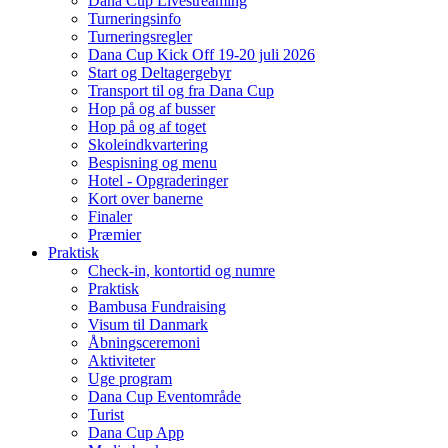
Dana Cup Livestreaming
Turneringsinfo
Turneringsregler
Dana Cup Kick Off 19-20 juli 2026
Start og Deltagergebyr
Transport til og fra Dana Cup
Hop på og af busser
Hop på og af toget
Skoleindkvartering
Bespisning og menu
Hotel - Opgraderinger
Kort over banerne
Finaler
Præmier
Praktisk
Check-in, kontortid og numre
Praktisk
Bambusa Fundraising
Visum til Danmark
Åbningsceremoni
Aktiviteter
Uge program
Dana Cup Eventområde
Turist
Dana Cup App