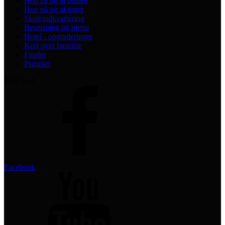
Hop på og af busser
Hop på og af toget
Skoleindkvartering
Bespisning og menu
Hotel - opgraderinger
Kort over banerne
Finaler
Præmier
Følg med
Facebook