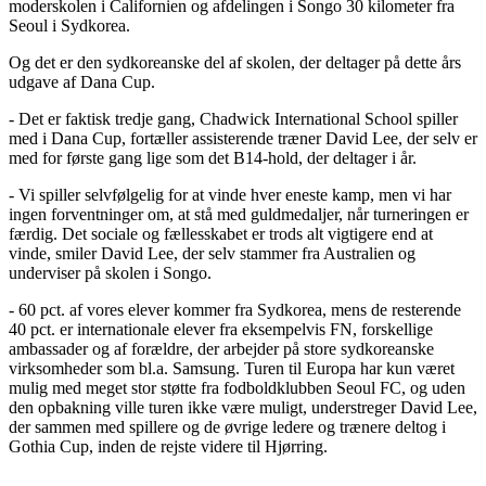
moderskolen i Californien og afdelingen i Songo 30 kilometer fra
Seoul i Sydkorea.
Og det er den sydkoreanske del af skolen, der deltager på dette års
udgave af Dana Cup.
- Det er faktisk tredje gang, Chadwick International School spiller
med i Dana Cup, fortæller assisterende træner David Lee, der selv er
med for første gang lige som det B14-hold, der deltager i år.
- Vi spiller selvfølgelig for at vinde hver eneste kamp, men vi har
ingen forventninger om, at stå med guldmedaljer, når turneringen er
færdig. Det sociale og fællesskabet er trods alt vigtigere end at
vinde, smiler David Lee, der selv stammer fra Australien og
underviser på skolen i Songo.
- 60 pct. af vores elever kommer fra Sydkorea, mens de resterende
40 pct. er internationale elever fra eksempelvis FN, forskellige
ambassader og af forældre, der arbejder på store sydkoreanske
virksomheder som bl.a. Samsung. Turen til Europa har kun været
mulig med meget stor støtte fra fodboldklubben Seoul FC, og uden
den opbakning ville turen ikke være muligt, understreger David Lee,
der sammen med spillere og de øvrige ledere og trænere deltog i
Gothia Cup, inden de rejste videre til Hjørring.