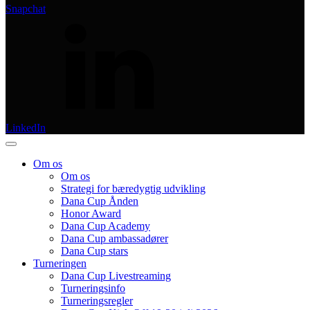
Snapchat
LinkedIn
Om os
Om os
Strategi for bæredygtig udvikling
Dana Cup Ånden
Honor Award
Dana Cup Academy
Dana Cup ambassadører
Dana Cup stars
Turneringen
Dana Cup Livestreaming
Turneringsinfo
Turneringsregler