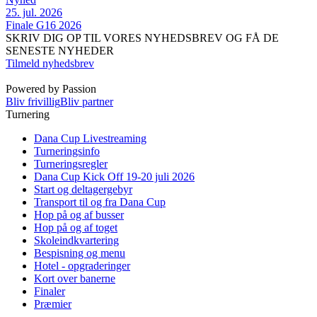
25. jul. 2026
Finale G16 2026
SKRIV DIG OP TIL VORES NYHEDSBREV OG FÅ DE
SENESTE NYHEDER
Tilmeld nyhedsbrev
Powered by Passion
Bliv frivillig
Bliv partner
Turnering
Dana Cup Livestreaming
Turneringsinfo
Turneringsregler
Dana Cup Kick Off 19-20 juli 2026
Start og deltagergebyr
Transport til og fra Dana Cup
Hop på og af busser
Hop på og af toget
Skoleindkvartering
Bespisning og menu
Hotel - opgraderinger
Kort over banerne
Finaler
Præmier