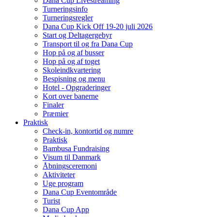
Dana Cup Livestreaming
Turneringsinfo
Turneringsregler
Dana Cup Kick Off 19-20 juli 2026
Start og Deltagergebyr
Transport til og fra Dana Cup
Hop på og af busser
Hop på og af toget
Skoleindkvartering
Bespisning og menu
Hotel - Opgraderinger
Kort over banerne
Finaler
Præmier
Praktisk
Check-in, kontortid og numre
Praktisk
Bambusa Fundraising
Visum til Danmark
Åbningsceremoni
Aktiviteter
Uge program
Dana Cup Eventområde
Turist
Dana Cup App