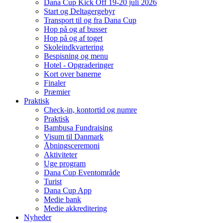
Dana Cup Kick Off 19-20 juli 2026
Start og Deltagergebyr
Transport til og fra Dana Cup
Hop på og af busser
Hop på og af toget
Skoleindkvartering
Bespisning og menu
Hotel - Opgraderinger
Kort over banerne
Finaler
Præmier
Praktisk
Check-in, kontortid og numre
Praktisk
Bambusa Fundraising
Visum til Danmark
Åbningsceremoni
Aktiviteter
Uge program
Dana Cup Eventområde
Turist
Dana Cup App
Medie bank
Medie akkreditering
Nyheder