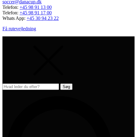
soccer@danacup.dk
Telefon:
+45 98 91 13 00
Telefon:
+45 98 91 17 00
Whats App:
+45 30 94 23 22
Få rutevejledning