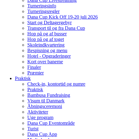
Dana Cup Livestreaming
Turneringsinfo
Turneringsregler
Dana Cup Kick Off 19-20 juli 2026
Start og Deltagergebyr
Transport til og fra Dana Cup
Hop på og af busser
Hop på og af toget
Skoleindkvartering
Bespisning og menu
Hotel - Opgraderinger
Kort over banerne
Finaler
Præmier
Praktisk
Check-in, kontortid og numre
Praktisk
Bambusa Fundraising
Visum til Danmark
Åbningsceremoni
Aktiviteter
Uge program
Dana Cup Eventområde
Turist
Dana Cup App