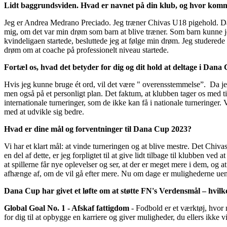
Lidt baggrundsviden. Hvad er navnet på din klub, og hvor komm
Jeg er Andrea Medrano Preciado. Jeg træner Chivas U18 pigehold. Da l
mig, om det var min drøm som barn at blive træner. Som barn kunne je
kvindeligaen startede, besluttede jeg at følge min drøm. Jeg studered
drøm om at coache på professionelt niveau startede.
Fortæl os, hvad det betyder for dig og dit hold at deltage i Dana
Hvis jeg kunne bruge ét ord, vil det være " overensstemmelse”. Da jeg 
men også på et personligt plan. Det faktum, at klubben tager os med til
internationale turneringer, som de ikke kan få i nationale turneringer
med at udvikle sig bedre.
Hvad er dine mål og forventninger til Dana Cup 2023?
Vi har et klart mål: at vinde turneringen og at blive mestre. Det Chiv
en del af dette, er jeg forpligtet til at give lidt tilbage til klubben ve
at spillerne får nye oplevelser og ser, at der er meget mere i dem, og a
afhænge af, om de vil gå efter mere. Nu om dage er mulighederne uende
Dana Cup har givet et løfte om at støtte FN's Verdensmål – hvilke
Global Goal No. 1 - Afskaf fattigdom
- Fodbold er et værktøj, hvor 
for dig til at opbygge en karriere og giver muligheder, du ellers ikke v