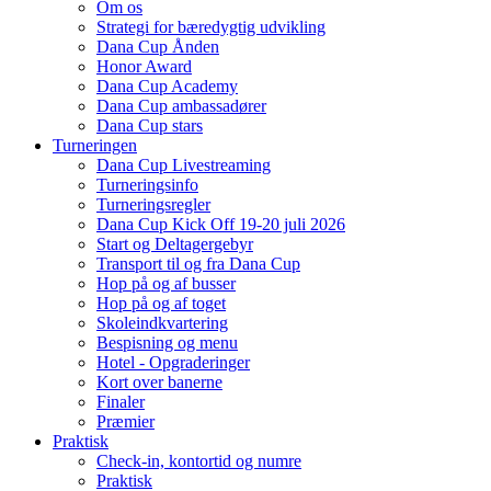
Om os
Strategi for bæredygtig udvikling
Dana Cup Ånden
Honor Award
Dana Cup Academy
Dana Cup ambassadører
Dana Cup stars
Turneringen
Dana Cup Livestreaming
Turneringsinfo
Turneringsregler
Dana Cup Kick Off 19-20 juli 2026
Start og Deltagergebyr
Transport til og fra Dana Cup
Hop på og af busser
Hop på og af toget
Skoleindkvartering
Bespisning og menu
Hotel - Opgraderinger
Kort over banerne
Finaler
Præmier
Praktisk
Check-in, kontortid og numre
Praktisk