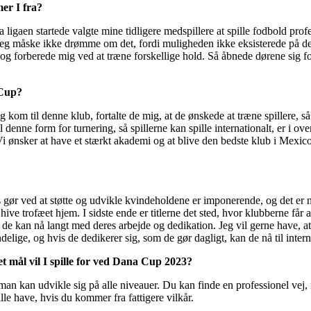
er I fra?
igaen startede valgte mine tidligere medspillere at spille fodbold prof
g måske ikke drømme om det, fordi muligheden ikke eksisterede på det t
e og forberede mig ved at træne forskellige hold. Så åbnede dørene sig 
 Cup?
kom til denne klub, fortalte de mig, at de ønskede at træne spillere, så
 denne form for turnering, så spillerne kan spille internationalt, er i ov
. Vi ønsker at have et stærkt akademi og at blive den bedste klub i Mexi
as gør ved at støtte og udvikle kvindeholdene er imponerende, og det er 
d at hive trofæet hjem. I sidste ende er titlerne det sted, hvor klubberne f
t de kan nå langt med deres arbejde og dedikation. Jeg vil gerne have, at
lige, og hvis de dedikerer sig, som de gør dagligt, kan de nå til inter
t mål vil I spille for ved Dana Cup 2023?
man kan udvikle sig på alle niveauer. Du kan finde en professionel vej
ille have, hvis du kommer fra fattigere vilkår.