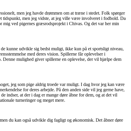
essionelt, men jeg havde drømmen om at træne i stedet. Folk spørger
idspunkt, men jeg vidste, at jeg ville være involveret i fodbold. Da
for mig ved pigernes græsrodsprojekt i Chivas. Og det var her min
 de kunne udvikle sig bedst muligt, ikke kun på et sportsligt niveau,
erensstemmelse med deres vision. Spillerne får oplevelser i
co. Denne mulighed giver spillerne en oplevelse, der vil hjælpe dem
noget, jeg som pige aldrig troede var muligt. I dag hvor jeg kan være
år anerkendelse for deres arbejde. På den anden side vil jeg gerne have,
 de indser, at der i dag er mange døre åbne for dem, og at det vil
nationale turneringer og meget mere.
, men du kan også udvikle dig fagligt og økonomisk. Det åbner døre