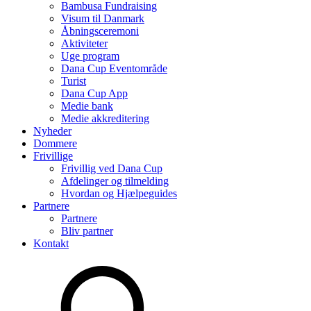
Bambusa Fundraising
Visum til Danmark
Åbningsceremoni
Aktiviteter
Uge program
Dana Cup Eventområde
Turist
Dana Cup App
Medie bank
Medie akkreditering
Nyheder
Dommere
Frivillige
Frivillig ved Dana Cup
Afdelinger og tilmelding
Hvordan og Hjælpeguides
Partnere
Partnere
Bliv partner
Kontakt