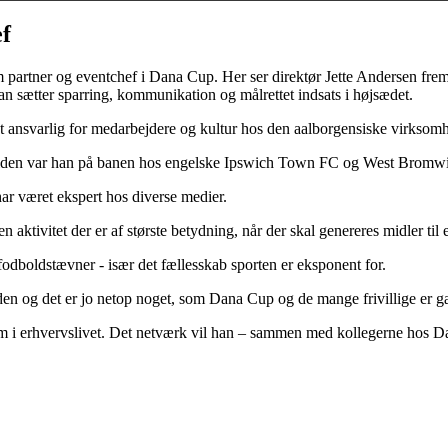
f
partner og eventchef i Dana Cup. Her ser direktør Jette Andersen frem t
man sætter sparring, kommunikation og målrettet indsats i højsædet.
æret ansvarlig for medarbejdere og kultur hos den aalborgensiske virkso
Siden var han på banen hos engelske Ipswich Town FC og West Bromwic
r været ekspert hos diverse medier.
n aktivitet der er af største betydning, når der skal genereres midler 
dboldstævner - især det fællesskab sporten er eksponent for.
den og det er jo netop noget, som Dana Cup og de mange frivillige er gar
m i erhvervslivet. Det netværk vil han – sammen med kollegerne hos Da