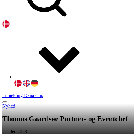
Tilmelding Dana Cup
Nyhed
Thomas Gaardsøe Partner- og Eventchef
21. dec 2023