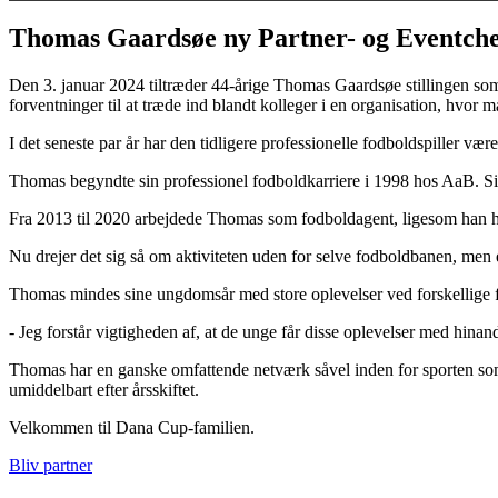
Thomas Gaardsøe ny Partner- og Eventche
Den 3. januar 2024 tiltræder 44-årige Thomas Gaardsøe stillingen som 
forventninger til at træde ind blandt kolleger i en organisation, hvor 
I det seneste par år har den tidligere professionelle fodboldspiller v
Thomas begyndte sin professionel fodboldkarriere i 1998 hos AaB. 
Fra 2013 til 2020 arbejdede Thomas som fodboldagent, ligesom han ha
Nu drejer det sig så om aktiviteten uden for selve fodboldbanen, men e
Thomas mindes sine ungdomsår med store oplevelser ved forskellige fo
- Jeg forstår vigtigheden af, at de unge får disse oplevelser med hinan
Thomas har en ganske omfattende netværk såvel inden for sporten so
umiddelbart efter årsskiftet.
Velkommen til Dana Cup-familien.
Bliv partner