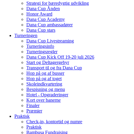
Strategi for bæredygtig udvikling
Dana Cup Ånden
Honor Award
Dana Cup Academy
Dana Cup ambassadører
Dana Cup stars
Turneringen
Dana Cup Livestreaming
Turneringsinfo
Turneringsregler
Dana Cup Kick Off 19-20 juli 2026
Start og Deltagergebyr
Transport til og fra Dana Cup
Hop på og af busser
Hop på og af toget
Skoleindkvartering
Bespisning og menu
Hotel - Opgraderinger
Kort over banerne
Finaler
Præmier
Praktisk
Check-in, kontortid og numre
Praktisk
Bambusa Fundraising