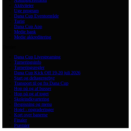
Åbningsceremoni
Aktiviteter
Uge program
Dana Cup Eventområde
Turist
Dana Cup App
Medie bank
Medie akkreditering
Turnier
Dana Cup Livestreaming
Turneringsinfo
Turneringsregler
Dana Cup Kick Off 19-20 juli 2026
Start og deltagergebyr
Transport til og fra Dana Cup
Hop på og af busser
Hop på og af toget
Skoleindkvartering
Bespisning og menu
Hotel - opgraderinger
Kort over banerne
Finaler
Præmier