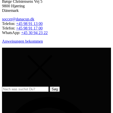
Børge Christensens Vej 5
9800 Hjørring
Dänemark
soccer@danacup.dk
Telefon:
+45 98 91 13 00
Telefon:
+45 98 91 17 00
WhatsApp:
+45 30 94 23 22
Anweisungen bekommen