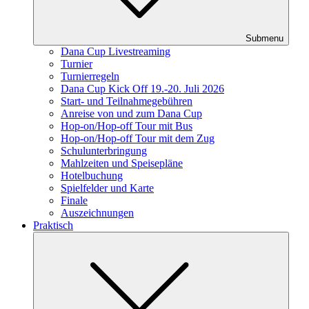
Submenu
Dana Cup Livestreaming
Turnier
Turnierregeln
Dana Cup Kick Off 19.-20. Juli 2026
Start- und Teilnahmegebühren
Anreise von und zum Dana Cup
Hop-on/Hop-off Tour mit Bus
Hop-on/Hop-off Tour mit dem Zug
Schulunterbringung
Mahlzeiten und Speisepläne
Hotelbuchung
Spielfelder und Karte
Finale
Auszeichnungen
Praktisch