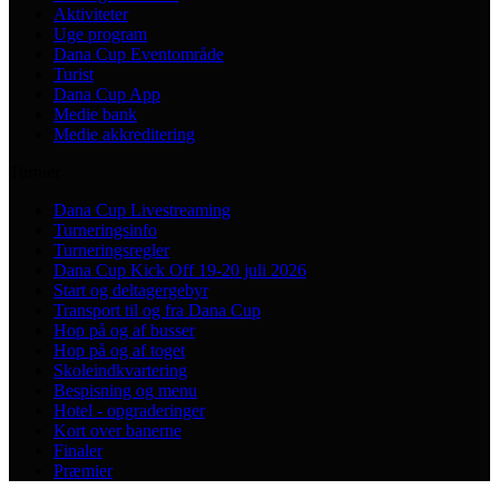
Aktiviteter
Uge program
Dana Cup Eventområde
Turist
Dana Cup App
Medie bank
Medie akkreditering
Turnier
Dana Cup Livestreaming
Turneringsinfo
Turneringsregler
Dana Cup Kick Off 19-20 juli 2026
Start og deltagergebyr
Transport til og fra Dana Cup
Hop på og af busser
Hop på og af toget
Skoleindkvartering
Bespisning og menu
Hotel - opgraderinger
Kort over banerne
Finaler
Præmier