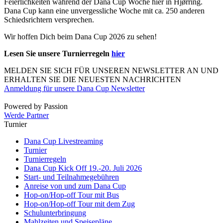
Feierlichkeiten während der Dana Cup Woche hier in Hjørring.
Dana Cup kann eine unvergessliche Woche mit ca. 250 anderen
Schiedsrichtern versprechen.
Wir hoffen Dich beim Dana Cup 2026 zu sehen!
Lesen Sie unsere Turnierregeln
hier
MELDEN SIE SICH FÜR UNSEREN NEWSLETTER AN UND
ERHALTEN SIE DIE NEUESTEN NACHRICHTEN
Anmeldung für unsere Dana Cup Newsletter
Powered by Passion
Werde Partner
Turnier
Dana Cup Livestreaming
Turnier
Turnierregeln
Dana Cup Kick Off 19.-20. Juli 2026
Start- und Teilnahmegebühren
Anreise von und zum Dana Cup
Hop-on/Hop-off Tour mit Bus
Hop-on/Hop-off Tour mit dem Zug
Schulunterbringung
Mahlzeiten und Speisepläne