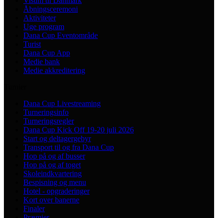
Visum til Danmark
Åbningsceremoni
Aktiviteter
Uge program
Dana Cup Eventområde
Turist
Dana Cup App
Medie bank
Medie akkreditering
Turnier
Dana Cup Livestreaming
Turneringsinfo
Turneringsregler
Dana Cup Kick Off 19-20 juli 2026
Start og deltagergebyr
Transport til og fra Dana Cup
Hop på og af busser
Hop på og af toget
Skoleindkvartering
Bespisning og menu
Hotel - opgraderinger
Kort over banerne
Finaler
Præmier