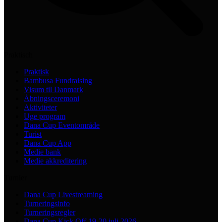
Praktisch
Praktisk
Bambusa Fundraising
Visum til Danmark
Åbningsceremoni
Aktiviteter
Uge program
Dana Cup Eventområde
Turist
Dana Cup App
Medie bank
Medie akkreditering
Turnier
Dana Cup Livestreaming
Turneringsinfo
Turneringsregler
Dana Cup Kick Off 19-20 juli 2026