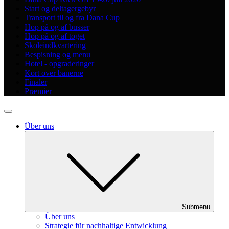
Start og deltagergebyr
Transport til og fra Dana Cup
Hop på og af busser
Hop på og af toget
Skoleindkvartering
Bespisning og menu
Hotel - opgraderinger
Kort over banerne
Finaler
Præmier
Über uns
Submenu
Über uns
Strategie für nachhaltige Entwicklung