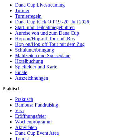
Dana Cup Livestreaming
Turnier
Turnierregeln
Dana Cup Kick Off 19.-20. Juli 2026
Start- und Teilnahmegebühren
Anreise von und zum Dana Cup
Hop-on/Hop-off Tour mit Bus
Hop-on/Hop-off Tour mit dem Zug
Schulunterbringung
Mahlzeiten und Speisepläne
Hotelbuchung
Spielfelder und Karte
Finale
Auszeichnungen
Praktisch
Praktisch
Bambusa Fundraising
Visa
Eröffnungsfeier
Wochenprogramm
Aktivitäten
Dana Cup Event Area
Tourist