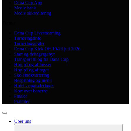
Dana Cup App
Medie bank
Medie akkreditering
Turnier
Dana Cup Livestreaming
Turneringsinfo
Turneringsregler
Dana Cup Kick Off 19-20 juli 2026
Start og deltagergebyr
Transport til og fra Dana Cup
Hop på og af busser
Hop på og af toget
Skoleindkvartering
Bespisning og menu
Hotel - opgraderinger
Kort over banerne
Finaler
Præmier
Über uns