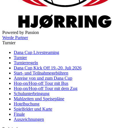
Powered by Passion
Werde Partner
Turnier
Dana Cup Livestreaming
Turnier
Turnierregeln
Dana Cup Kick Off 19.-20. Juli 2026
Start- und Teilnahmegebühren
Anreise von und zum Dana Cup
Hop-on/Hop-off Tour mit Bus
Hop-on/Hop-off Tour mit dem Zug
Schulunterbringung
Mahlzeiten und Speisepläne
Hotelbuchung
Spielfelder und Karte
Finale
Auszeichnungen