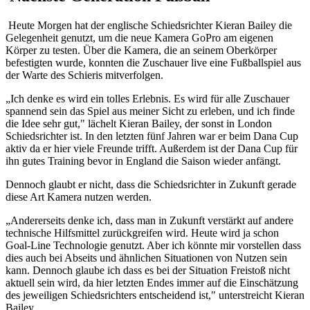
Heute Morgen hat der englische Schiedsrichter Kieran Bailey die
Gelegenheit genutzt, um die neue Kamera GoPro am eigenen
Körper zu testen. Über die Kamera, die an seinem Oberkörper
befestigten wurde, konnten die Zuschauer live eine Fußballspiel aus
der Warte des Schieris mitverfolgen.
„Ich denke es wird ein tolles Erlebnis. Es wird für alle Zuschauer
spannend sein das Spiel aus meiner Sicht zu erleben, und ich finde
die Idee sehr gut," lächelt Kieran Bailey, der sonst in London
Schiedsrichter ist. In den letzten fünf Jahren war er beim Dana Cup
aktiv da er hier viele Freunde trifft. Außerdem ist der Dana Cup für
ihn gutes Training bevor in England die Saison wieder anfängt.
Dennoch glaubt er nicht, dass die Schiedsrichter in Zukunft gerade
diese Art Kamera nutzen werden.
„Andererseits denke ich, dass man in Zukunft verstärkt auf andere
technische Hilfsmittel zurückgreifen wird. Heute wird ja schon
Goal-Line Technologie genutzt. Aber ich könnte mir vorstellen dass
dies auch bei Abseits und ähnlichen Situationen von Nutzen sein
kann. Dennoch glaube ich dass es bei der Situation Freistoß nicht
aktuell sein wird, da hier letzten Endes immer auf die Einschätzung
des jeweiligen Schiedsrichters entscheidend ist," unterstreicht Kieran
Bailey.