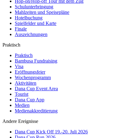
Hop-on/Hop-off Tour mit dem Zug
Schulunterbringung
Mahlzeiten und Speisepläne
Hotelbuchung
Spielfelder und Karte
Finale
Auszeichnungen
Praktisch
Praktisch
Bambusa Fundraising
Visa
Eröffnungsfeier
Wochenprogramm
Aktivitäten
Dana Cup Event Area
Tourist
Dana Cup App
Medien
Medienakkreditierung
Andere Ereignisse
Dana Cup Kick Off 19.-20. Juli 2026
Dana Cup Run 2026