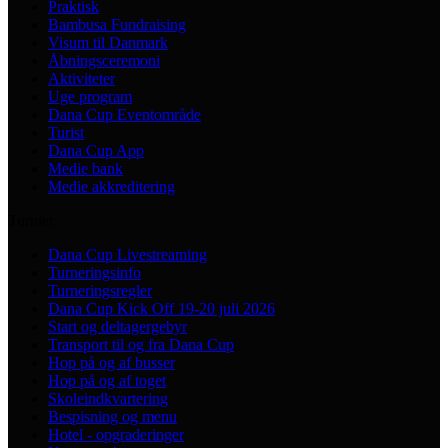
Praktisk
Bambusa Fundraising
Visum til Danmark
Åbningsceremoni
Aktiviteter
Uge program
Dana Cup Eventområde
Turist
Dana Cup App
Medie bank
Medie akkreditering
Turnier
Dana Cup Livestreaming
Turneringsinfo
Turneringsregler
Dana Cup Kick Off 19-20 juli 2026
Start og deltagergebyr
Transport til og fra Dana Cup
Hop på og af busser
Hop på og af toget
Skoleindkvartering
Bespisning og menu
Hotel - opgraderinger