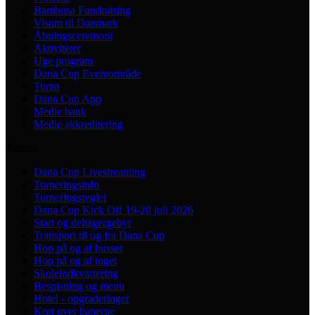
Bambusa Fundraising
Visum til Danmark
Åbningsceremoni
Aktiviteter
Uge program
Dana Cup Eventområde
Turist
Dana Cup App
Medie bank
Medie akkreditering
Turnier
Dana Cup Livestreaming
Turneringsinfo
Turneringsregler
Dana Cup Kick Off 19-20 juli 2026
Start og deltagergebyr
Transport til og fra Dana Cup
Hop på og af busser
Hop på og af toget
Skoleindkvartering
Bespisning og menu
Hotel - opgraderinger
Kort over banerne