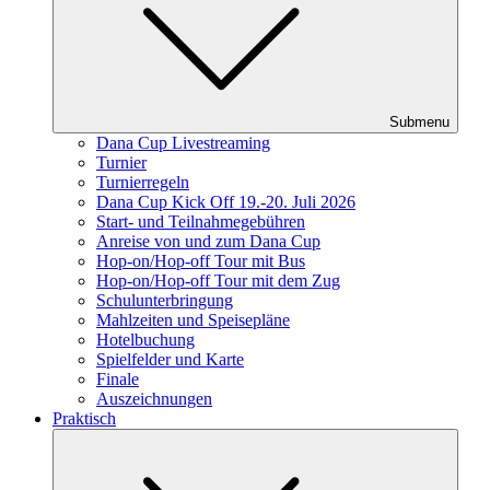
Submenu
Dana Cup Livestreaming
Turnier
Turnierregeln
Dana Cup Kick Off 19.-20. Juli 2026
Start- und Teilnahmegebühren
Anreise von und zum Dana Cup
Hop-on/Hop-off Tour mit Bus
Hop-on/Hop-off Tour mit dem Zug
Schulunterbringung
Mahlzeiten und Speisepläne
Hotelbuchung
Spielfelder und Karte
Finale
Auszeichnungen
Praktisch