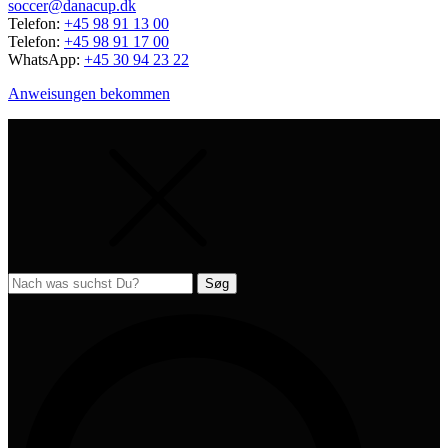
soccer@danacup.dk
Telefon:
+45 98 91 13 00
Telefon:
+45 98 91 17 00
WhatsApp:
+45 30 94 23 22
Anweisungen bekommen