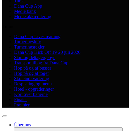
Turist
Dana Cup App
Medie bank
Medie akkreditering
Turnier
Dana Cup Livestreaming
Turneringsinfo
Turneringsregler
Dana Cup Kick Off 19-20 juli 2026
Start og deltagergebyr
Transport til og fra Dana Cup
Hop på og af busser
Hop på og af toget
Skoleindkvartering
Bespisning og menu
Hotel - opgraderinger
Kort over banerne
Finaler
Præmier
Über uns