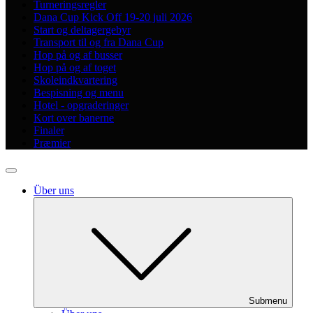
Turneringsregler
Dana Cup Kick Off 19-20 juli 2026
Start og deltagergebyr
Transport til og fra Dana Cup
Hop på og af busser
Hop på og af toget
Skoleindkvartering
Bespisning og menu
Hotel - opgraderinger
Kort over banerne
Finaler
Præmier
Über uns
Submenu