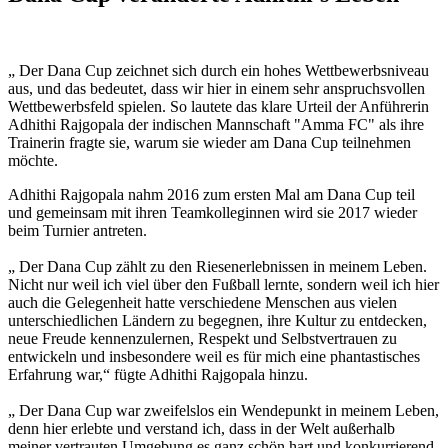
„ Der Dana Cup zeichnet sich durch ein hohes Wettbewerbsniveau
aus, und das bedeutet, dass wir hier in einem sehr anspruchsvollen
Wettbewerbsfeld spielen. So lautete das klare Urteil der Anführerin
Adhithi Rajgopala der indischen Mannschaft "Amma FC" als ihre
Trainerin fragte sie, warum sie wieder am Dana Cup teilnehmen
möchte.
Adhithi Rajgopala nahm 2016 zum ersten Mal am Dana Cup teil
und gemeinsam mit ihren Teamkolleginnen wird sie 2017 wieder
beim Turnier antreten.
„ Der Dana Cup zählt zu den Riesenerlebnissen in meinem Leben.
Nicht nur weil ich viel über den Fußball lernte, sondern weil ich hier
auch die Gelegenheit hatte verschiedene Menschen aus vielen
unterschiedlichen Ländern zu begegnen, ihre Kultur zu entdecken,
neue Freude kennenzulernen, Respekt und Selbstvertrauen zu
entwickeln und insbesondere weil es für mich eine phantastisches
Erfahrung war,“ fügte Adhithi Rajgopala hinzu.
„ Der Dana Cup war zweifelslos ein Wendepunkt in meinem Leben,
denn hier erlebte und verstand ich, dass in der Welt außerhalb
meiner vertrauten Umgebung es ganz schön hart und konkurrierend