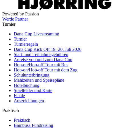
Powered by Passion
Werde Partner
Turnier
Dana Cup Livestreaming
Turnier
Turnierregeln
Dana Cup Kick Off 19.-20. Juli 2026
Start- und Teilnahmegebühren
Anreise von und zum Dana Cup
Hop-on/Hop-off Tour mit Bus
Hop-on/Hop-off Tour mit dem Zug
Schulunterbringung
Mahlzeiten und Speisepläne
Hotelbuchung
Spielfelder und Karte
Finale
Auszeichnungen
Praktisch
Praktisch
Bambusa Fundraising