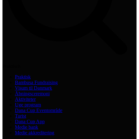
Praktisch
Praktisk
Bambusa Fundraising
Visum til Danmark
Åbningsceremoni
Aktiviteter
Uge program
Dana Cup Eventområde
Turist
Dana Cup App
Medie bank
Medie akkreditering