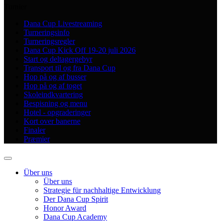
Turnier
Dana Cup Livestreaming
Turneringsinfo
Turneringsregler
Dana Cup Kick Off 19-20 juli 2026
Start og deltagergebyr
Transport til og fra Dana Cup
Hop på og af busser
Hop på og af toget
Skoleindkvartering
Bespisning og menu
Hotel - opgraderinger
Kort over banerne
Finaler
Præmier
Über uns
Über uns
Strategie für nachhaltige Entwicklung
Der Dana Cup Spirit
Honor Award
Dana Cup Academy