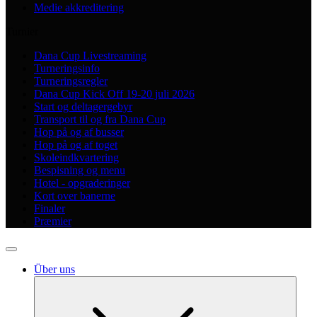
Medie akkreditering
Turnier
Dana Cup Livestreaming
Turneringsinfo
Turneringsregler
Dana Cup Kick Off 19-20 juli 2026
Start og deltagergebyr
Transport til og fra Dana Cup
Hop på og af busser
Hop på og af toget
Skoleindkvartering
Bespisning og menu
Hotel - opgraderinger
Kort over banerne
Finaler
Præmier
Über uns