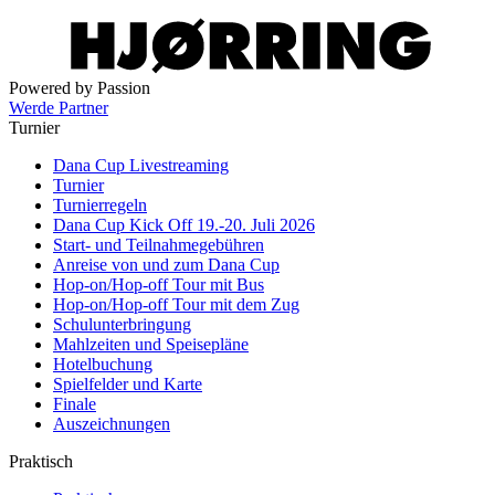
Powered by Passion
Werde Partner
Turnier
Dana Cup Livestreaming
Turnier
Turnierregeln
Dana Cup Kick Off 19.-20. Juli 2026
Start- und Teilnahmegebühren
Anreise von und zum Dana Cup
Hop-on/Hop-off Tour mit Bus
Hop-on/Hop-off Tour mit dem Zug
Schulunterbringung
Mahlzeiten und Speisepläne
Hotelbuchung
Spielfelder und Karte
Finale
Auszeichnungen
Praktisch