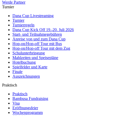
Werde Partner
Turnier
Dana Cup Livestreaming
Turnier
Turnierregeln
Dana Cup Kick Off 19.-20. Juli 2026
Start- und Teilnahmegebühren
Anreise von und zum Dana Cup
Hop-on/Hop-off Tour mit Bus
Hop-on/Hop-off Tour mit dem Zug
Schulunterbringung
Mahlzeiten und Speisepläne
Hotelbuchung
Spielfelder und Karte
Finale
Auszeichnungen
Praktisch
Praktisch
Bambusa Fundraising
Visa
Eröffnungsfeier
Wochenprogramm