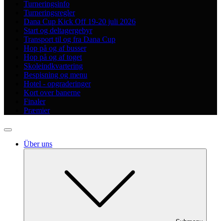
Turneringsinfo
Turneringsregler
Dana Cup Kick Off 19-20 juli 2026
Start og deltagergebyr
Transport til og fra Dana Cup
Hop på og af busser
Hop på og af toget
Skoleindkvartering
Bespisning og menu
Hotel - opgraderinger
Kort over banerne
Finaler
Præmier
Über uns