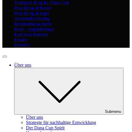
Transport til og fra Dana Cup
Hop på og af busser
Hop på og af toget
Skoleindkvartering
Bespisning og menu
Hotel - opgraderinger
Kort over banerne
Finaler
Præmier
Über uns
Submenu
Über uns
Strategie für nachhaltige Entwicklung
Der Dana Cup Spirit