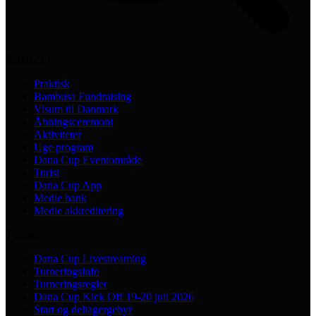
Praktisch
Praktisk
Bambusa Fundraising
Visum til Danmark
Åbningsceremoni
Aktiviteter
Uge program
Dana Cup Eventområde
Turist
Dana Cup App
Medie bank
Medie akkreditering
Turnier
Dana Cup Livestreaming
Turneringsinfo
Turneringsregler
Dana Cup Kick Off 19-20 juli 2026
Start og deltagergebyr