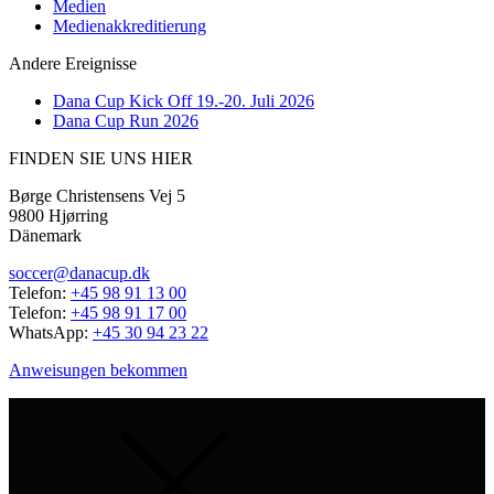
Medien
Medienakkreditierung
Andere Ereignisse
Dana Cup Kick Off 19.-20. Juli 2026
Dana Cup Run 2026
FINDEN SIE UNS HIER
Børge Christensens Vej 5
9800 Hjørring
Dänemark
soccer@danacup.dk
Telefon:
+45 98 91 13 00
Telefon:
+45 98 91 17 00
WhatsApp:
+45 30 94 23 22
Anweisungen bekommen