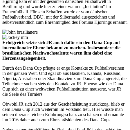
Hjørring kam er mit der gesamten dänischen Fußballwelt in
Berührung und wurde hier zu einer wahren „Institution“ im
Frauenfußball. Für sein Schaffen wurde er vom dänischen
Fußballverband, DBU, mit der Silbernadel ausgezeichnet und
selbstverständlich zum Ehrenmitglied des Fortuna Hjørrings ernannt.
Erfolgreich setzte sich JR auch dafür ein den Dana Cup auf
internationaler Ebene bekannt zu machen. Insbesondere die
brasilianischen Nachwuchstalente waren ihm dabei eine
Herzensangelegenheit.
Durch den Dana Cup pflegte er enge Kontakte zu Fußballvereinen
in der ganzen Welt. Und egal ob aus Basilien, Kanada, Russland,
Nigeria, Australien oder Skandinavien zum Dana Cup angereist, die
Teilnehmer suchen stets den Kontakt zu JR. Ebenso wie der Dana
Cup sich zu einer weltweiten Fußballinstitution mauserte, war JR
die Seele des Turniers.
Obwohl JR sich 2012 aus der Geschäftsleitung zurückzog, blieb er
dem Dana Cup auch weiterhin im Vorstand treu. Hier wusste man
seinen überaus reichen Erfahrungsschatz zu schätzen und ernannte
ihn 2016 daher auch zum Ehrespräsidenten des Dana Cups.
Neben seiner geschäftigen Fußballarbeit fand JR in den achtziger