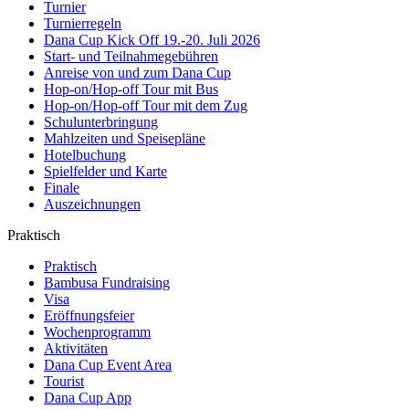
Turnier
Turnierregeln
Dana Cup Kick Off 19.-20. Juli 2026
Start- und Teilnahmegebühren
Anreise von und zum Dana Cup
Hop-on/Hop-off Tour mit Bus
Hop-on/Hop-off Tour mit dem Zug
Schulunterbringung
Mahlzeiten und Speisepläne
Hotelbuchung
Spielfelder und Karte
Finale
Auszeichnungen
Praktisch
Praktisch
Bambusa Fundraising
Visa
Eröffnungsfeier
Wochenprogramm
Aktivitäten
Dana Cup Event Area
Tourist
Dana Cup App