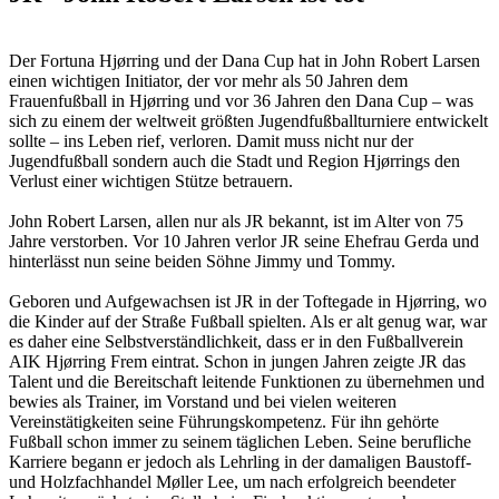
Der Fortuna Hjørring und der Dana Cup hat in John Robert Larsen
einen wichtigen Initiator, der vor mehr als 50 Jahren dem
Frauenfußball in Hjørring und vor 36 Jahren den Dana Cup – was
sich zu einem der weltweit größten Jugendfußballturniere entwickelt
sollte – ins Leben rief, verloren. Damit muss nicht nur der
Jugendfußball sondern auch die Stadt und Region Hjørrings den
Verlust einer wichtigen Stütze betrauern.
John Robert Larsen, allen nur als JR bekannt, ist im Alter von 75
Jahre verstorben. Vor 10 Jahren verlor JR seine Ehefrau Gerda und
hinterlässt nun seine beiden Söhne Jimmy und Tommy.
Geboren und Aufgewachsen ist JR in der Toftegade in Hjørring, wo
die Kinder auf der Straße Fußball spielten. Als er alt genug war, war
es daher eine Selbstverständlichkeit, dass er in den Fußballverein
AIK Hjørring Frem eintrat. Schon in jungen Jahren zeigte JR das
Talent und die Bereitschaft leitende Funktionen zu übernehmen und
bewies als Trainer, im Vorstand und bei vielen weiteren
Vereinstätigkeiten seine Führungskompetenz. Für ihn gehörte
Fußball schon immer zu seinem täglichen Leben. Seine berufliche
Karriere begann er jedoch als Lehrling in der damaligen Baustoff-
und Holzfachhandel Møller Lee, um nach erfolgreich beendeter