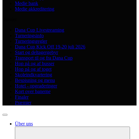
Medie bank
Medie akkreditering
Turnier
Dana Cup Livestreaming
Turneringsinfo
Turneringsregler
Dana Cup Kick Off 19-20 juli 2026
Start og deltagergebyr
Transport til og fra Dana Cup
Hop på og af busser
Hop på og af toget
Skoleindkvartering
Bespisning og menu
Hotel - opgraderinger
Kort over banerne
Finaler
Præmier
Über uns