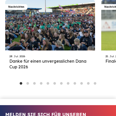
Nachrichten
Nachrich
28. Jul. 2026
25. Jul.
Danke für einen unvergesslichen Dana
Final
Cup 2026
MELDEN SIE SICH FÜR UNSEREN