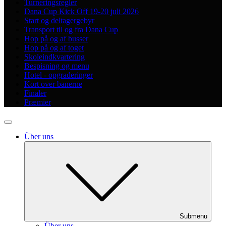
Turneringsregler
Dana Cup Kick Off 19-20 juli 2026
Start og deltagergebyr
Transport til og fra Dana Cup
Hop på og af busser
Hop på og af toget
Skoleindkvartering
Bespisning og menu
Hotel - opgraderinger
Kort over banerne
Finaler
Præmier
Über uns
Submenu
Über uns