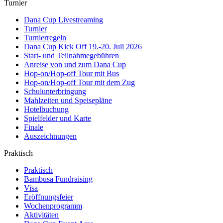
Turnier
Dana Cup Livestreaming
Turnier
Turnierregeln
Dana Cup Kick Off 19.-20. Juli 2026
Start- und Teilnahmegebühren
Anreise von und zum Dana Cup
Hop-on/Hop-off Tour mit Bus
Hop-on/Hop-off Tour mit dem Zug
Schulunterbringung
Mahlzeiten und Speisepläne
Hotelbuchung
Spielfelder und Karte
Finale
Auszeichnungen
Praktisch
Praktisch
Bambusa Fundraising
Visa
Eröffnungsfeier
Wochenprogramm
Aktivitäten