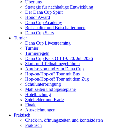
Über uns
Strategie für nachhaltige Entwicklung
Der Dana Cup Spirit
Honor Award
Dana Cup Academy
Botschafter und Botschafterinnen
Dana Cup Stars
Turnier
Dana Cup Livestreaming
Turnier
Turnierregeln
Dana Cup Kick Off 19.-20. Juli 2026
Start- und Teilnahmegebühren
Anreise von und zum Dana Cup
Hop-on/Hop-off Tour mit Bus
Hop-on/Hop-off Tour mit dem Zug
Schulunterbringung
Mahlzeiten und Speisepläne
Hotelbuchung
Spielfelder und Karte
Finale
Auszeichnungen
Praktisch
Check-in, öffnungszeiten und kontaktdaten
Praktisch