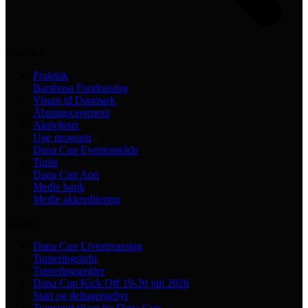
Praktisch
Praktisk
Bambusa Fundraising
Visum til Danmark
Åbningsceremoni
Aktiviteter
Uge program
Dana Cup Eventområde
Turist
Dana Cup App
Medie bank
Medie akkreditering
Turnier
Dana Cup Livestreaming
Turneringsinfo
Turneringsregler
Dana Cup Kick Off 19-20 juli 2026
Start og deltagergebyr
Transport til og fra Dana Cup