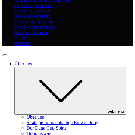
Hop på og af busser
Hop på og af toget
Skoleindkvartering
Bespisning og menu
Hotel - opgraderinger
Kort over banerne
Finaler
Præmier
Über uns
Submenu
Über uns
Strategie für nachhaltige Entwicklung
Der Dana Cup Spirit
Honor Award