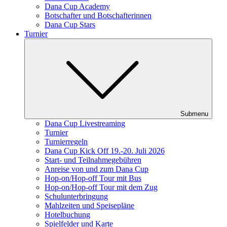
Dana Cup Academy
Botschafter und Botschafterinnen
Dana Cup Stars
Turnier
Submenu
Dana Cup Livestreaming
Turnier
Turnierregeln
Dana Cup Kick Off 19.-20. Juli 2026
Start- und Teilnahmegebühren
Anreise von und zum Dana Cup
Hop-on/Hop-off Tour mit Bus
Hop-on/Hop-off Tour mit dem Zug
Schulunterbringung
Mahlzeiten und Speisepläne
Hotelbuchung
Spielfelder und Karte