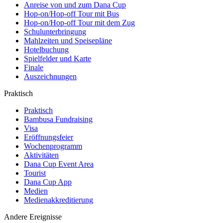
Anreise von und zum Dana Cup
Hop-on/Hop-off Tour mit Bus
Hop-on/Hop-off Tour mit dem Zug
Schulunterbringung
Mahlzeiten und Speisepläne
Hotelbuchung
Spielfelder und Karte
Finale
Auszeichnungen
Praktisch
Praktisch
Bambusa Fundraising
Visa
Eröffnungsfeier
Wochenprogramm
Aktivitäten
Dana Cup Event Area
Tourist
Dana Cup App
Medien
Medienakkreditierung
Andere Ereignisse