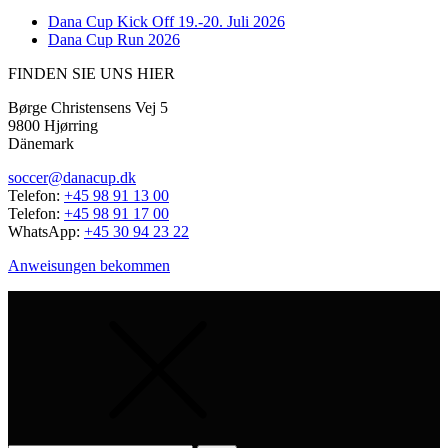
Dana Cup Kick Off 19.-20. Juli 2026
Dana Cup Run 2026
FINDEN SIE UNS HIER
Børge Christensens Vej 5
9800 Hjørring
Dänemark
soccer@danacup.dk
Telefon:
+45 98 91 13 00
Telefon:
+45 98 91 17 00
WhatsApp:
+45 30 94 23 22
Anweisungen bekommen