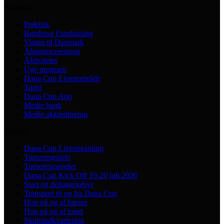
Praktisch
Praktisk
Bambusa Fundraising
Visum til Danmark
Åbningsceremoni
Aktiviteter
Uge program
Dana Cup Eventområde
Turist
Dana Cup App
Medie bank
Medie akkreditering
Turnier
Dana Cup Livestreaming
Turneringsinfo
Turneringsregler
Dana Cup Kick Off 19-20 juli 2026
Start og deltagergebyr
Transport til og fra Dana Cup
Hop på og af busser
Hop på og af toget
Skoleindkvartering