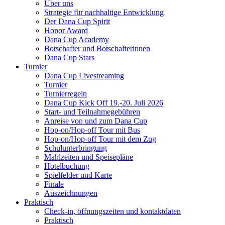
Über uns
Strategie für nachhaltige Entwicklung
Der Dana Cup Spirit
Honor Award
Dana Cup Academy
Botschafter und Botschafterinnen
Dana Cup Stars
Turnier
Dana Cup Livestreaming
Turnier
Turnierregeln
Dana Cup Kick Off 19.-20. Juli 2026
Start- und Teilnahmegebühren
Anreise von und zum Dana Cup
Hop-on/Hop-off Tour mit Bus
Hop-on/Hop-off Tour mit dem Zug
Schulunterbringung
Mahlzeiten und Speisepläne
Hotelbuchung
Spielfelder und Karte
Finale
Auszeichnungen
Praktisch
Check-in, öffnungszeiten und kontaktdaten
Praktisch