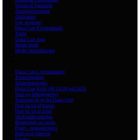
Visum til Danmark
Åbningsceremoni
Aktiviteter
Uge program
Dana Cup Eventområde
Turist
Dana Cup App
Medie bank
Medie akkreditering
Turnier
Dana Cup Livestreaming
Turneringsinfo
Turneringsregler
Dana Cup Kick Off 19-20 juli 2026
Start og deltagergebyr
Transport til og fra Dana Cup
Hop på og af busser
Hop på og af toget
Skoleindkvartering
Bespisning og menu
Hotel - opgraderinger
Kort over banerne
Finaler