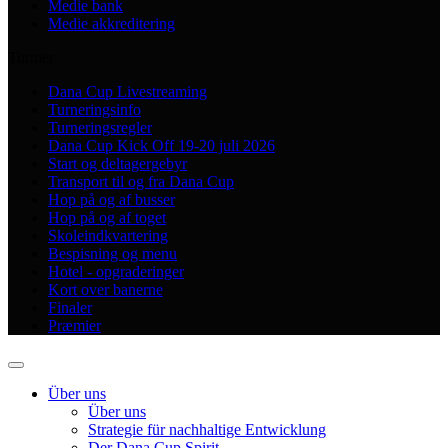
Medie bank
Medie akkreditering
Turnier
Dana Cup Livestreaming
Turneringsinfo
Turneringsregler
Dana Cup Kick Off 19-20 juli 2026
Start og deltagergebyr
Transport til og fra Dana Cup
Hop på og af busser
Hop på og af toget
Skoleindkvartering
Bespisning og menu
Hotel - opgraderinger
Kort over banerne
Finaler
Præmier
Über uns
Über uns
Strategie für nachhaltige Entwicklung
Der Dana Cup Spirit