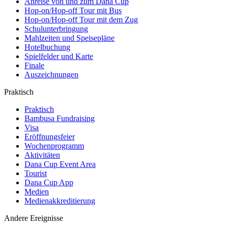
Anreise von und zum Dana Cup
Hop-on/Hop-off Tour mit Bus
Hop-on/Hop-off Tour mit dem Zug
Schulunterbringung
Mahlzeiten und Speisepläne
Hotelbuchung
Spielfelder und Karte
Finale
Auszeichnungen
Praktisch
Praktisch
Bambusa Fundraising
Visa
Eröffnungsfeier
Wochenprogramm
Aktivitäten
Dana Cup Event Area
Tourist
Dana Cup App
Medien
Medienakkreditierung
Andere Ereignisse