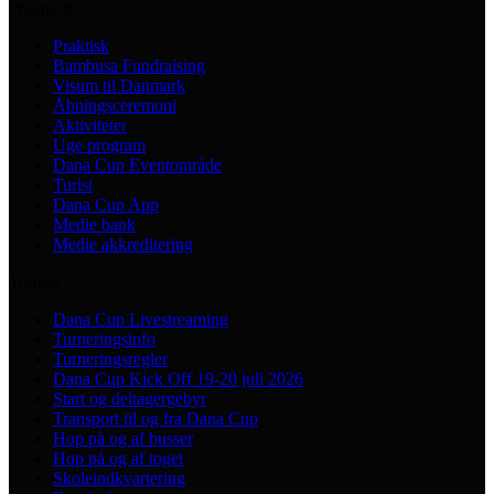
Praktisch
Praktisk
Bambusa Fundraising
Visum til Danmark
Åbningsceremoni
Aktiviteter
Uge program
Dana Cup Eventområde
Turist
Dana Cup App
Medie bank
Medie akkreditering
Turnier
Dana Cup Livestreaming
Turneringsinfo
Turneringsregler
Dana Cup Kick Off 19-20 juli 2026
Start og deltagergebyr
Transport til og fra Dana Cup
Hop på og af busser
Hop på og af toget
Skoleindkvartering