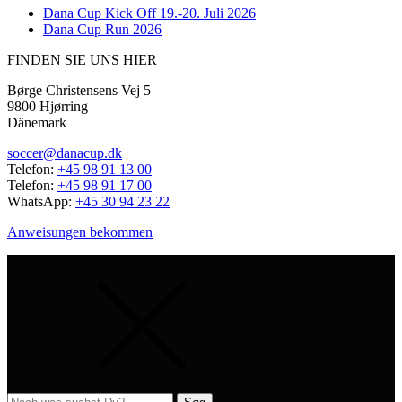
Dana Cup Kick Off 19.-20. Juli 2026
Dana Cup Run 2026
FINDEN SIE UNS HIER
Børge Christensens Vej 5
9800 Hjørring
Dänemark
soccer@danacup.dk
Telefon:
+45 98 91 13 00
Telefon:
+45 98 91 17 00
WhatsApp:
+45 30 94 23 22
Anweisungen bekommen