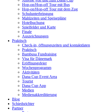
Anreise von und zum Dana Cup
Hop-on/Hop-off Tour mit Bus
Hop-on/Hop-off Tour mit dem Zug
Schulunterbringung
Mahlzeiten und Speisepläne
Hotelbuchung
Spielfelder und Karte
Finale
Auszeichnungen
Praktisch
Check-in, öffnungszeiten und kontaktdaten
Praktisch
Bambusa Fundraising
Visa für Dänemark
Eröffnungsfeier
Wochenprogramm
Aktivitäten
Dana Cup Event Area
Tourist
Dana Cup App
Medien
Medienakkreditierung
Blog
Schiedsrichter
Partner