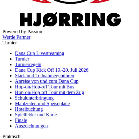
Powered by Passion
Werde Partner
Turnier
Dana Cup Livestreaming
Turnier
Turnierregeln
Dana Cup Kick Off 19.-20. Juli 2026
Start- und Teilnahmegebühren
Anreise von und zum Dana Cup
Hop-on/Hop-off Tour mit Bus
Hop-on/Hop-off Tour mit dem Zug
Schulunterbringung
Mahlzeiten und Speisepläne
Hotelbuchung
Spielfelder und Karte
Finale
Auszeichnungen
Praktisch