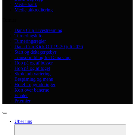
Medie bank
Medie akkreditering
Turnier
Dana Cup Livestreaming
Turneringsinfo
Turneringsregler
Dana Cup Kick Off 19-20 juli 2026
Start og deltagergebyr
Transport til og fra Dana Cup
Hop på og af busser
Hop på og af toget
Skoleindkvartering
Bespisning og menu
Hotel - opgraderinger
Kort over banerne
Finaler
Præmier
Über uns