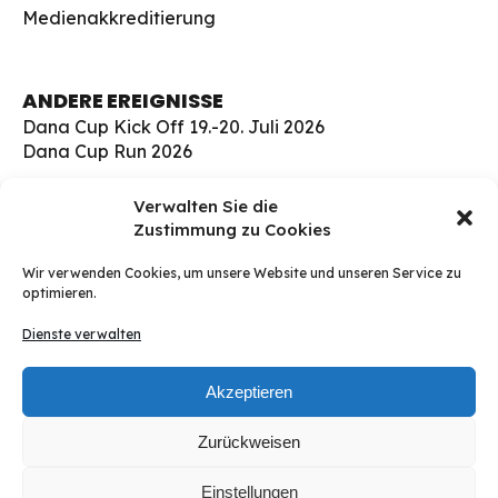
Medienakkreditierung
ANDERE EREIGNISSE
Dana Cup Kick Off 19.-20. Juli 2026
Dana Cup Run 2026
FINDEN SIE UNS HIER
Verwalten Sie die
Zustimmung zu Cookies
Børge Christensens Vej 5
9800 Hjørring
Wir verwenden Cookies, um unsere Website und unseren Service zu
Dänemark
optimieren.
soccer@danacup.dk
Dienste verwalten
Telefon:
+45 98 91 13 00
Telefon:
+45 98 91 17 00
Akzeptieren
WhatsApp:
+45 30 94 23 22
Zurückweisen
Anweisungen bekommen
Einstellungen