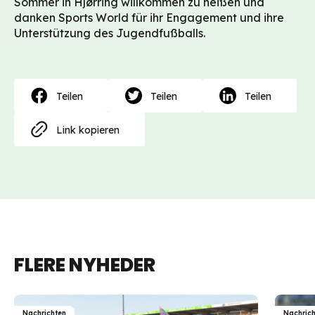
Sommer in Hjørring willkommen zu heißen und
danken Sports World für ihr Engagement und ihre
Unterstützung des Jugendfußballs.
Teilen
Teilen
Teilen
Link kopieren
FLERE NYHEDER
Nachrichten
Nachrich