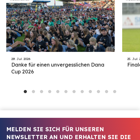
28. Jul. 2026
25. Jul.
Danke für einen unvergesslichen Dana
Final
Cup 2026
MELDEN SIE SICH FÜR UNSEREN
NEWSLETTER AN UND ERHALTEN SIE DIE