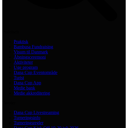
Praktisch
Praktisk
Bambusa Fundraising
Visum til Danmark
Åbningsceremoni
Aktiviteter
Uge program
Dana Cup Eventområde
Turist
Dana Cup App
Medie bank
Medie akkreditering
Turnier
Dana Cup Livestreaming
Turneringsinfo
Turneringsregler
Dana Cup Kick Off 19-20 juli 2026