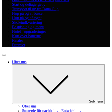
Start og deltagergebyr
Transport til og fra Dana Cup
Hop på og af busser
Hop på og af toget
Skoleindkvartering
Bespisning og menu
Hotel - opgraderinger
Kort over banerne
Finaler
Præmier
Über uns
Submenu
Über uns
Strategie für nachhaltige Entwicklung