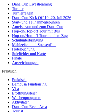
Dana Cup Livestreaming
Turnier
Turnierregeln
Dana Cup Kick Off 19.-20. Juli 2026
Start- und Teilnahmegebühren
Anreise von und zum Dana Cup
Hop-on/Hop-off Tour mit Bus
Hop-on/Hop-off Tour mit dem Zug
Schulunterbringung
Mahlzeiten und Speisepläne
Hotelbuchung
Spielfelder und Karte
Finale
Auszeichnungen
Praktisch
Praktisch
Bambusa Fundraising
Visa
Eröffnungsfeier
Wochenprogramm
Aktivitäten
Dana Cup Event Area
Tourist