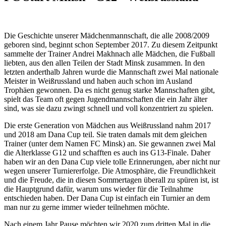
Die Geschichte unserer Mädchenmannschaft, die alle 2008/2009
geboren sind, beginnt schon September 2017. Zu diesem Zeitpunkt
sammelte der Trainer Andrei Makhnach alle Mädchen, die Fußball
liebten, aus den allen Teilen der Stadt Minsk zusammen. In den
letzten anderthalb Jahren wurde die Mannschaft zwei Mal nationale
Meister in Weißrussland und haben auch schon im Ausland
Trophäen gewonnen. Da es nicht genug starke Mannschaften gibt,
spielt das Team oft gegen Jugendmannschaften die ein Jahr älter
sind, was sie dazu zwingt schnell und voll konzentriert zu spielen.
Die erste Generation von Mädchen aus Weißrussland nahm 2017
und 2018 am Dana Cup teil. Sie traten damals mit dem gleichen
Trainer (unter dem Namen FC Minsk) an. Sie gewannen zwei Mal
die Alterklasse G12 und schafften es auch ins G13-Finale. Daher
haben wir an den Dana Cup viele tolle Erinnerungen, aber nicht nur
wegen unserer Turniererfolge. Die Atmosphäre, die Freundlichkeit
und die Freude, die in diesen Sommertagen überall zu spüren ist, ist
die Hauptgrund dafür, warum uns wieder für die Teilnahme
entschieden haben. Der Dana Cup ist einfach ein Turnier an dem
man nur zu gerne immer wieder teilnehmen möchte.
Nach einem Jahr Pause möchten wir 2020 zum dritten Mal in die