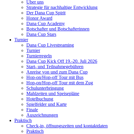
Über uns
Strategie für nachhaltige Entwicklung
Der Dana Cup Spirit
Honor Award
Dana Cup Academy
Botschafter und Botschafterinnen
Dana Cup Stars
Turnier
Dana Cup Livestreaming
Turnier
Turnierregeln
Dana Cup Kick Off 19.-20. Juli 2026
Start- und Teilnahmegebühren
Anreise von und zum Dana Cup
Hop-on/Hop-off Tour mit Bus
Hop-on/Hop-off Tour mit dem Zug
Schulunterbringung
Mahlzeiten und Speisepläne
Hotelbuchung
Spielfelder und Karte
Finale
Auszeichnungen
Praktisch
Check-in, öffnungszeiten und kontaktdaten
Praktisch