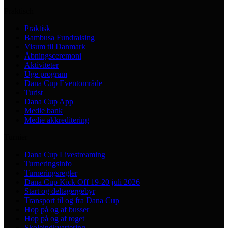
Praktisch
Praktisk
Bambusa Fundraising
Visum til Danmark
Åbningsceremoni
Aktiviteter
Uge program
Dana Cup Eventområde
Turist
Dana Cup App
Medie bank
Medie akkreditering
Turnier
Dana Cup Livestreaming
Turneringsinfo
Turneringsregler
Dana Cup Kick Off 19-20 juli 2026
Start og deltagergebyr
Transport til og fra Dana Cup
Hop på og af busser
Hop på og af toget
Skoleindkvartering