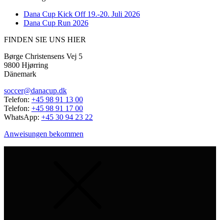
Dana Cup Kick Off 19.-20. Juli 2026
Dana Cup Run 2026
FINDEN SIE UNS HIER
Børge Christensens Vej 5
9800 Hjørring
Dänemark
soccer@danacup.dk
Telefon:
+45 98 91 13 00
Telefon:
+45 98 91 17 00
WhatsApp:
+45 30 94 23 22
Anweisungen bekommen