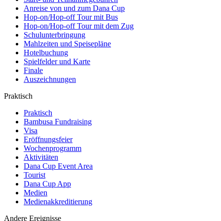
Anreise von und zum Dana Cup
Hop-on/Hop-off Tour mit Bus
Hop-on/Hop-off Tour mit dem Zug
Schulunterbringung
Mahlzeiten und Speisepläne
Hotelbuchung
Spielfelder und Karte
Finale
Auszeichnungen
Praktisch
Praktisch
Bambusa Fundraising
Visa
Eröffnungsfeier
Wochenprogramm
Aktivitäten
Dana Cup Event Area
Tourist
Dana Cup App
Medien
Medienakkreditierung
Andere Ereignisse