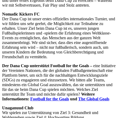
und unser erstes Ergebnis beim Dana Cup zu erreichen – während
wir mit Selbstvertrauen, Fair Play und Stolz antreten.
Nomadic Kickers FC
Der Dana Cup ist unser erstes offizielles internationales Turnier, und
wir fühlen uns sehr geehrt, die Möglichkeit zur Teilnahme zu
erhalten. Unser Ziel beim Dana Cup ist es, unseren jungen
Fußballspielerinnen und -spielern die Erfahrung eines Weltklasse-
Events zu ermöglichen, das Menschen aus der ganzen Welt
zusammenbringt. Wir sind sicher, dass dies eine augenöffnende
Erfahrung sein wird – nicht nur fußballerisch, sondern auch, um
unseren Kindern die Bedeutung von Gleichberechtigung und
Freundschaft zu vermitteln.
Der Dana Cup unterstützt Football for the Goals –
eine Initiative
der Vereinten Nationen, die der globalen Fußballgemeinschaft eine
Plattform bietet, um sich für die nachhaltigen Entwicklungsziele
(SDGs) zu engagieren und einzusetzen. Wir bitten alle Teams,
mindestens ein Global Goal auszuwählen, das sie unterstützen und
für das sie beim Dana Cup spielen möchten. Welches Ziel
unterstützt Ihr Team und möchte dafür spielen?
Weitere
Informationen:
Football for the Goals
und
The Global Goals
Unaganuud Club
Wir spielen zur Unterstützung von Ziel 3: Gesundheit und
Wohlergehen sowie Ziel 4: Hochwertige Bildung.