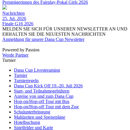
Preisträgerinnen des Fairplay-Pokal Girls 2026
Nachrichten
25. Jul. 2026
Finale G16 2026
MELDEN SIE SICH FÜR UNSEREN NEWSLETTER AN UND
ERHALTEN SIE DIE NEUESTEN NACHRICHTEN
Anmeldung für unsere Dana Cup Newsletter
Powered by Passion
Werde Partner
Turnier
Dana Cup Livestreaming
Turnier
Turnierregeln
Dana Cup Kick Off 19.-20. Juli 2026
Start- und Teilnahmegebühren
Anreise von und zum Dana Cup
Hop-on/Hop-off Tour mit Bus
Hop-on/Hop-off Tour mit dem Zug
Schulunterbringung
Mahlzeiten und Speisepläne
Hotelbuchung
Spielfelder und Karte