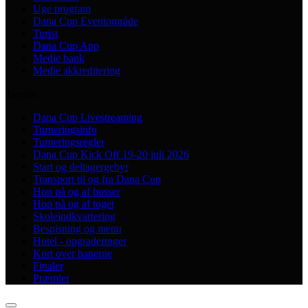
Uge program
Dana Cup Eventområde
Turist
Dana Cup App
Medie bank
Medie akkreditering
Turnier
Dana Cup Livestreaming
Turneringsinfo
Turneringsregler
Dana Cup Kick Off 19-20 juli 2026
Start og deltagergebyr
Transport til og fra Dana Cup
Hop på og af busser
Hop på og af toget
Skoleindkvartering
Bespisning og menu
Hotel - opgraderinger
Kort over banerne
Finaler
Præmier