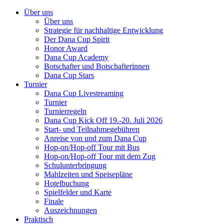
Über uns
Über uns
Strategie für nachhaltige Entwicklung
Der Dana Cup Spirit
Honor Award
Dana Cup Academy
Botschafter und Botschafterinnen
Dana Cup Stars
Turnier
Dana Cup Livestreaming
Turnier
Turnierregeln
Dana Cup Kick Off 19.-20. Juli 2026
Start- und Teilnahmegebühren
Anreise von und zum Dana Cup
Hop-on/Hop-off Tour mit Bus
Hop-on/Hop-off Tour mit dem Zug
Schulunterbringung
Mahlzeiten und Speisepläne
Hotelbuchung
Spielfelder und Karte
Finale
Auszeichnungen
Praktisch