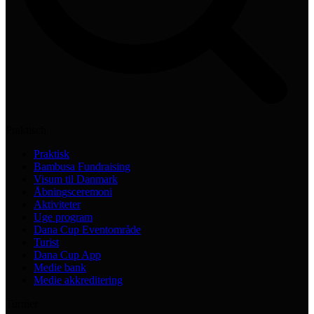
Praktisch
Praktisk
Bambusa Fundraising
Visum til Danmark
Åbningsceremoni
Aktiviteter
Uge program
Dana Cup Eventområde
Turist
Dana Cup App
Medie bank
Medie akkreditering
Turnier