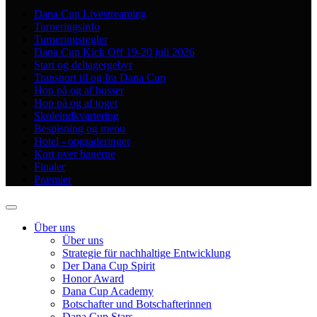
Dana Cup Livestreaming
Turneringsinfo
Turneringsregler
Dana Cup Kick Off 19-20 juli 2026
Start og deltagergebyr
Transport til og fra Dana Cup
Hop på og af busser
Hop på og af toget
Skoleindkvartering
Bespisning og menu
Hotel - opgraderinger
Kort over banerne
Finaler
Præmier
Über uns
Über uns
Strategie für nachhaltige Entwicklung
Der Dana Cup Spirit
Honor Award
Dana Cup Academy
Botschafter und Botschafterinnen
Dana Cup Stars