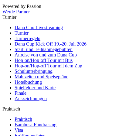
Powered by Passion
Werde Partner
Turnier
Dana Cup Livestreaming
Turnier
Turnierregeln
Dana Cup Kick Off 19.-20. Juli 2026
Start- und Teilnahmegebühren
Anreise von und zum Dana Cup
Hop-on/Hop-off Tour mit Bus
Hop-on/Hop-off Tour mit dem Zug
Schulunterbringung
Mahlzeiten und Speisepläne
Hotelbuchung
Spielfelder und Karte
Finale
Auszeichnungen
Praktisch
Praktisch
Bambusa Fundraising
Visa
Eröffnungsfeier