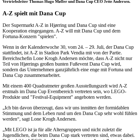
Vertriebsleiter Thomas Hugo Møller und Dana Cup CEO Jette Andersen.
A-Z spielt mit Dana Cup
Der Supermarkt A-Z in Hjørring und Dana Cup sind eine
Kooperation eingegangen. A-Z will mit Dana Cup und dem
Fortuna-Konzern "spielen".
Wenn in der Kalenderwoche 30, vom 24. – 29. Juli, der Dana Cup
stattfindet, ist A-Z in Stadion Park Vendia mit von der Partie.
Bereichschefin Lone Krogh Andersen möchte, dass A-Z nicht nur
Teil von Hjørrings großen bunten Fußevent Dana Cup wird,
sondern das Unternehmen ganzjährlich eine enge mit Fortuna und
Dana Cup zusammenarbeitet.
Mit einem 400 Quadratmeter großen Ausstellungszelt wird A-Z
erstmals im Dana Cup Eventbereich vertreten sein, wo LEGO-
Produkte und "Festival-Equipment" angeboten werden.
„Ich bin davon überzeugt, dass wir uns inmitten der formidablen
Stimmung und dem Leben rund um den Dana Cup sehr wohl fühlen
werden“, sagt Lone Krogh Andersen.
„Mit LEGO ist ja für alle Altersgruppen und nicht zuletzt die
Jugendlichen, die beim Dana Cup stark vertreten sind, etwas dabei.