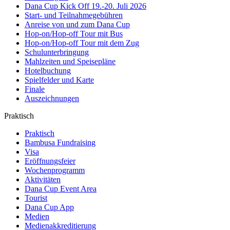
Dana Cup Kick Off 19.-20. Juli 2026
Start- und Teilnahmegebühren
Anreise von und zum Dana Cup
Hop-on/Hop-off Tour mit Bus
Hop-on/Hop-off Tour mit dem Zug
Schulunterbringung
Mahlzeiten und Speisepläne
Hotelbuchung
Spielfelder und Karte
Finale
Auszeichnungen
Praktisch
Praktisch
Bambusa Fundraising
Visa
Eröffnungsfeier
Wochenprogramm
Aktivitäten
Dana Cup Event Area
Tourist
Dana Cup App
Medien
Medienakkreditierung