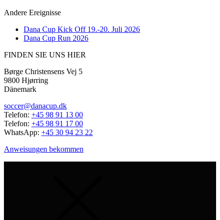
Andere Ereignisse
Dana Cup Kick Off 19.-20. Juli 2026
Dana Cup Run 2026
FINDEN SIE UNS HIER
Børge Christensens Vej 5
9800 Hjørring
Dänemark
soccer@danacup.dk
Telefon:
+45 98 91 13 00
Telefon:
+45 98 91 17 00
WhatsApp:
+45 30 94 23 22
Anweisungen bekommen