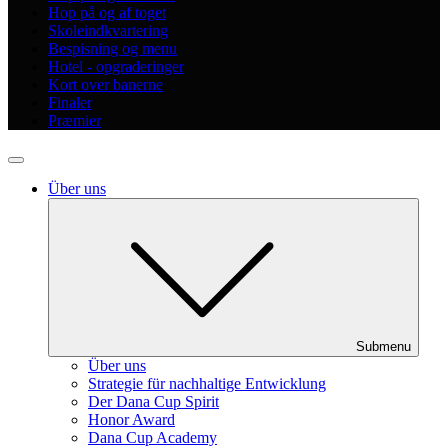
Hop på og af toget
Skoleindkvartering
Bespisning og menu
Hotel - opgraderinger
Kort over banerne
Finaler
Præmier
Über uns
Submenu
Über uns
Strategie für nachhaltige Entwicklung
Der Dana Cup Spirit
Honor Award
Dana Cup Academy