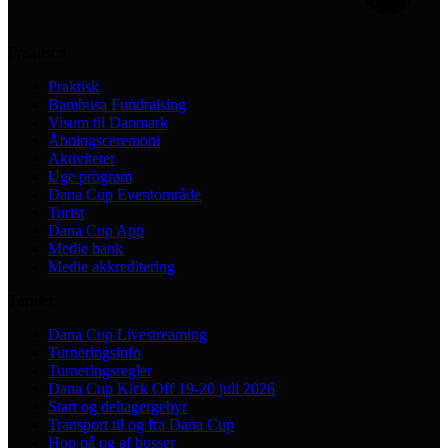
Praktisch
Praktisk
Bambusa Fundraising
Visum til Danmark
Åbningsceremoni
Aktiviteter
Uge program
Dana Cup Eventområde
Turist
Dana Cup App
Medie bank
Medie akkreditering
Turnier
Dana Cup Livestreaming
Turneringsinfo
Turneringsregler
Dana Cup Kick Off 19-20 juli 2026
Start og deltagergebyr
Transport til og fra Dana Cup
Hop på og af busser