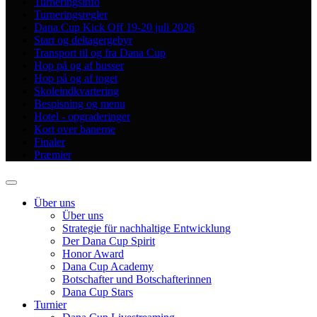
Turneringsinfo
Turneringsregler
Dana Cup Kick Off 19-20 juli 2026
Start og deltagergebyr
Transport til og fra Dana Cup
Hop på og af busser
Hop på og af toget
Skoleindkvartering
Bespisning og menu
Hotel - opgraderinger
Kort over banerne
Finaler
Præmier
Über uns
Über uns
Strategie für nachhaltige Entwicklung
Der Dana Cup Spirit
Honor Award
Dana Cup Academy
Botschafter und Botschafterinnen
Dana Cup Stars
Turnier