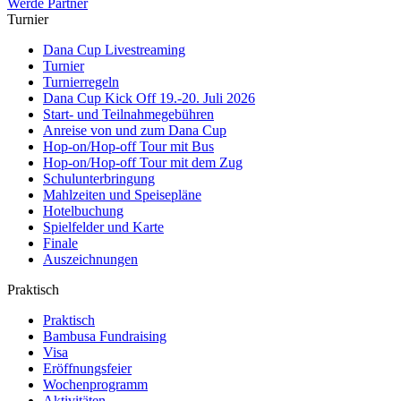
Werde Partner
Turnier
Dana Cup Livestreaming
Turnier
Turnierregeln
Dana Cup Kick Off 19.-20. Juli 2026
Start- und Teilnahmegebühren
Anreise von und zum Dana Cup
Hop-on/Hop-off Tour mit Bus
Hop-on/Hop-off Tour mit dem Zug
Schulunterbringung
Mahlzeiten und Speisepläne
Hotelbuchung
Spielfelder und Karte
Finale
Auszeichnungen
Praktisch
Praktisch
Bambusa Fundraising
Visa
Eröffnungsfeier
Wochenprogramm
Aktivitäten