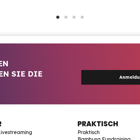
EN
N SIE DIE
Anmeldun
R
PRAKTISCH
ivestreaming
Praktisch
Bambusa Fundraising