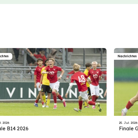
ichten
Nachrichten
l. 2026
25. Jul. 2026
ale B14 2026
Finale 