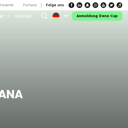
tscenter
Fortuna
Folge uns
er
Kontakt
Anmeldung Dana Cup
DANA