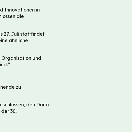
d Innovationen in
lossen die
7. Juli stattfindet.
eine ähnliche
e Organisation und
ind.“
enende zu
beschlossen, den Dana
 der 30.