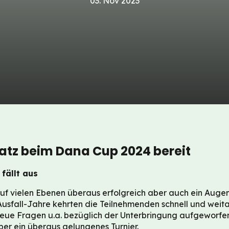
03. Nov 2023
satz beim Dana Cup 2024 bereit
fällt aus
f vielen Ebenen überaus erfolgreich aber auch ein Augenö
sfall-Jahre kehrten die Teilnehmenden schnell und weita
eue Fragen u.a. bezüglich der Unterbringung aufgeworfen.
er ein überaus gelungenes Turnier.